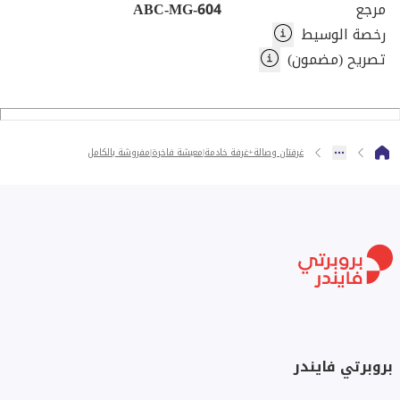
لك أفضل الخيارات والعروض المناسبة، مع ضمان تجربة سلسة
مرجع
ABC-MG-604
ومريحة من البداية حتى إتمام العملية.
رخصة الوسيط
تصريح (مضمون)
ل
غرفتان وصالة+غرفة خادمة|معيشة فاخرة|مفروشة بالكامل
بروبرتي فايندر