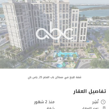
شقة للبيع في مساكن باب القصر 25, ياس باي
تفاصيل العقار
نُشِر
منذ 2 شهور
نوع العقار
شقة