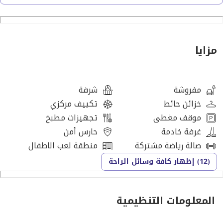
تشطيبات فاخرة عالية الجودة
المرافق والخدمات:
مسبح
مزايا
صالة رياضية مجهزة
حدائق ومنتزهات طبيعية
مسارات للجري
مفروشة
شرفة
مسارات للدراجات الهوائية
خزائن حائط
تكييف مركزي
منطقة ألعاب للأطفال
موقف مغطى
تجهيزات مطبخ
محلات تجارية
غرفة خادمة
حارس أمن
مقاهي
صالة رياضة مشتركة
منطقة لعب الاطفال
مطاعم فاخرة
(12) إظهار كافة وسائل الراحة
تلتزم ABC Properties بمساعدتك في العثور على منزلك المثالي
من خلال تقديم استشارات احترافية وحلول عقارية مصممة وفق
المعلومات التنظيمية
احتياجاتك. سواء كنت ترغب في الشراء أو البيع أو الاستئجار، نوفر