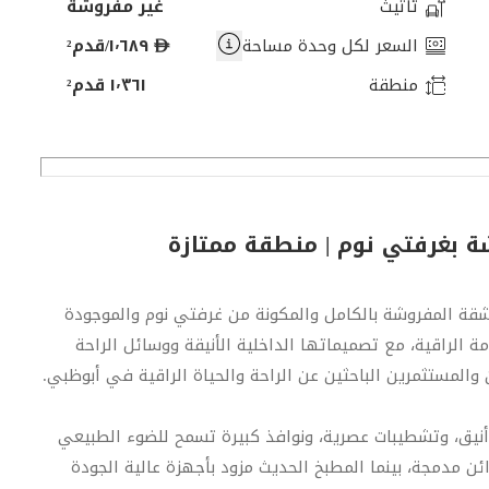
تأثيث
غير مفروشة
د
السعر لكل وحدة مساحة
١٬٦٨٩/قدم²
ر
منطقة
١٬٣٦١ قدم²
ه
م
 بغرفتي نوم | منطقة ممتازة
شقة المفروشة بالكامل والمكونة من غرفتي نوم والموجودة
موق. توفر هذه الإقامة الراقية، مع تصميماتها الداخلية الأنيقة ووسائل الراحة
ين والمستثمرين الباحثين عن الراحة والحياة الراقية في أبوظبي.
نيق، وتشطيبات عصرية، ونوافذ كبيرة تسمح للضوء الطبيعي
ن مدمجة، بينما المطبخ الحديث مزود بأجهزة عالية الجودة