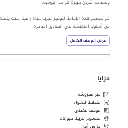
ومساحة تخزين كبيرة للراحة اليومية.
تم تصميم هذه الإقامة لتوفير تجربة حياة راقية، حيث يتمت
من أسلوب المعيشة في الفنادق الفاخرة.
عرض الوصف الكامل
مميزات العقار:
غرفتي نوم واسعتين
مفروشة بالكامل
تجربة معيشة على غرار الفنادق
مزايا
منطقة معيشة وتناول طعام مشرقة
مطبخ حديث مع الأجهزة
غير مفروشة
خزائن مدمجة
منطقة للشواء
حمامات عصرية
موقف مغطى
مواقف سيارات مخصصة
مسموح لتربية حيوانات
حارس أمن