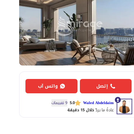
إتصل
واتس آب
Waled Abdeldaim
5.0
9 تقييمات
عادةً ما يردّ
خلال 15 دقيقة