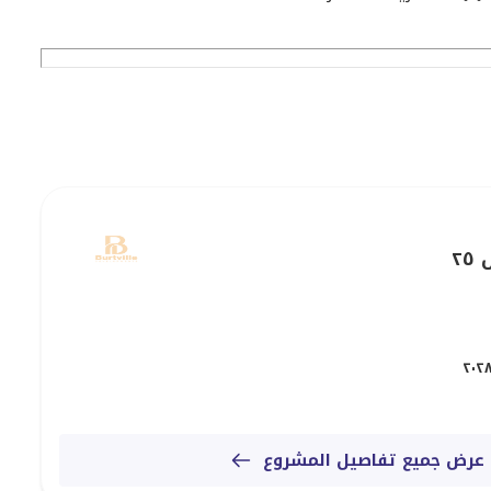
وع
٢
ميزة توفر الرفاهية والراحة والسهولة في أحد المواقع
رد ربط الناس بالمساكن - نساعدهم على أن يصبحوا جزءًا من
عرض جميع تفاصيل المشروع