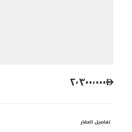
٢٬٣٠٠٬٠٠٠
تفاصيل العقار