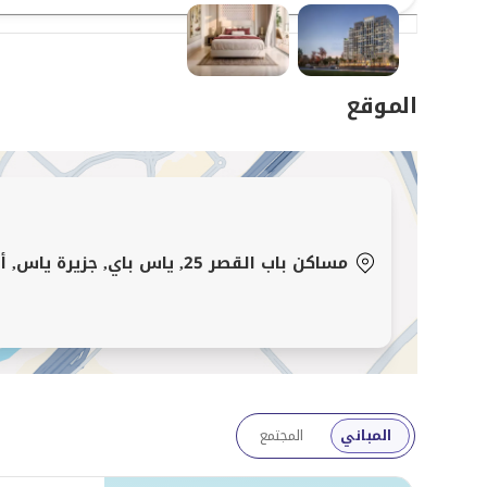
العلاقات هي قلب كل ما نقوم به، ومصالح عملائنا تأتي دائم
في جودة الخدمة التي نقدمها كل يوم.
الموقع
مساكن باب القصر 25, ياس باي, جزيرة ياس, أبوظبي
المباني
المجتمع