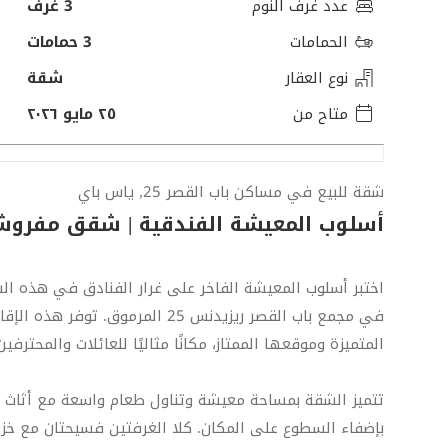
عدد غرف النوم
3 غرف
الحمامات
3 حمامات
نوع العقار
شقة
متاح من
٢٥ مايو ٢٠٢٦
شقة للبيع في مساكن باب القصر 25, ياس باي
أسلوب المعيشة الفندقية | شقق مفروشة
اختبر أسلوب المعيشة الفاخر على غرار الفنادق في هذه ال
في مجمع باب القصر ريزيدنس 25 المر
المتميزة وموقعها الممتاز، مكانًا مثاليًا للعائلات والمحترف
تتميز الشقة بمساحة معيشة وتناول طعام واسعة مع أثاث أ
بإضفاء السطوع على المكان. كلا الغرفتين فسيحتان مع خزائ