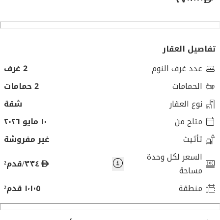
تفاصيل العقار
عدد غرف النوم
2 غرف
الحمامات
2 حمامات
نوع العقار
شقة
متاح من
١٠ مايو ٢٠٢٦
تأثيث
غير مفروشة
السعر لكل وحدة
د
٣٣٤/قدم²
مساحة
ر
منطقة
١٬١٠٥ قدم²
ه
م