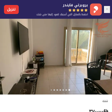
بروبرتي فايندر
تنزيل
احتفظ بالمنازل التي أعجبتك لتعود إليها متى شئت
شقة
٣٧٠٬٠٠٠