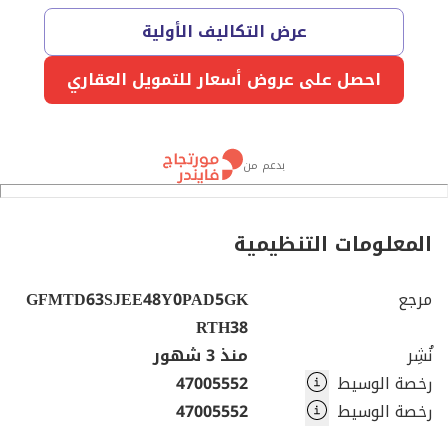
عرض التكاليف الأولية
احصل على عروض أسعار للتمويل العقاري
بدعم من
المعلومات التنظيمية
مرجع
GFMTD63SJEE48Y0PAD5GK
RTH38
نُشِر
منذ 3 شهور
رخصة الوسيط
47005552
رخصة الوسيط
47005552