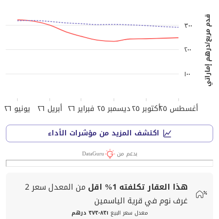
قدم مربع/درهم إماراتي
٣٠٠
٢٠٠
١٠٠
أغسطس ٢٥
أكتوبر ٢٥
ديسمبر ٢٥
فبراير ٢٦
أبريل ٢٦
يونيو ٢٦
اكتشف المزيد من مؤشرات الأداء
بدعم من
DataGuru
هذا العقار تكلفته
1%
اقل
من المعدل
سعر
2
غرف نوم في قرية الياسمين
معدل سعر البيع
٣٧٣٬٨٣١ درهم