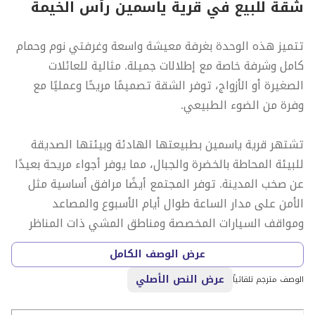
شقة للبيع في قرية ياسمين رأس الخيمة
تتميز هذه الوحدة بغرفة معيشة واسعة وغرفتي نوم وحمام
كامل وشرفة خاصة مع إطلالات جميلة. مثالية للعائلات
الصغيرة أو الأزواج، توفر الشقة تصميمًا مريحًا وعمليًا مع
وفرة من الضوء الطبيعي.
تشتهر قرية ياسمين بطبيعتها الهادئة وبيئتها الصديقة
للبيئة المحاطة بالخضرة والجبال، مما يوفر أجواء مريحة بعيدًا
عن صخب المدينة. توفر المجتمع أيضًا مرافق أساسية مثل
الأمن على مدار الساعة طوال أيام الأسبوع والمصاعد
ومواقف السيارات المخصصة ومناطق المشي ذات المناظر
الطبيعية.
عرض الوصف الكامل
عرض النص الأصلي
سواء كنت تبحث عن منزل مريح أو فرصة استثمارية ذكية، فإن
الوصف مترجم تلقائياً
هذه الشقة هي خيار ممتاز بقيمة كبيرة مقابل المال. لا