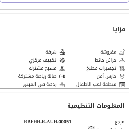
المرافق:
• مسبح
• صالة رياضية مجهزة بالكامل
مزايا
• مناطق مجتمعية ذات مناظر طبيعية
• أمن على مدار الساعة وكاميرات مراقبة
• موقف سيارات مغطى
مفروشة
شرفة
• خدمات البيع بالتجزئة وتناول الطعام داخل المجتمع
خزائن حائط
تكييف مركزي
تجهيزات مطبخ
مسبح مشترك
مزايا الموقع الممتاز:
حارس أمن
صالة رياضة مشتركة
منطقة لعب الاطفال
ردهة في المبنى
• تقع في جزيرة الماريه، مركز المال وأسلوب الحياة في أبوظبي
• على مسافة قريبة من غاليريا مول مع خدمات البيع بالتجزئة
المعلومات التنظيمية
والمطاعم الفاخرة
• قريبة من مستشفى كليفلاند كلينك أبوظبي
مرجع
RBFHH-R-AUH-00051
• محاطة بالمطاعم الراقية والمقاهي والفنادق الفاخرة