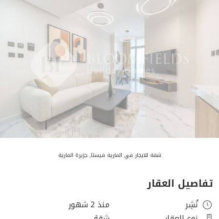
شقة للايجار في المارية فيستا, جزيرة المارية
تفاصيل العقار
نُشِر
منذ 2 شهور
نوع العقار
شقة