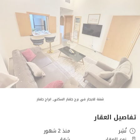
شقة للايجار في برج جلفار السكني, ابراج جلفار
تفاصيل العقار
نُشِر
منذ 2 شهور
نوع العقار
شقة