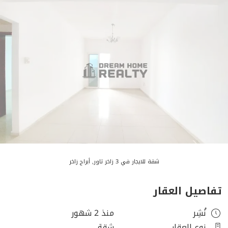
شقة للايجار في 3 زاخر تاور, أبراج زاخر
تفاصيل العقار
نُشِر
منذ 2 شهور
نوع العقار
شقة