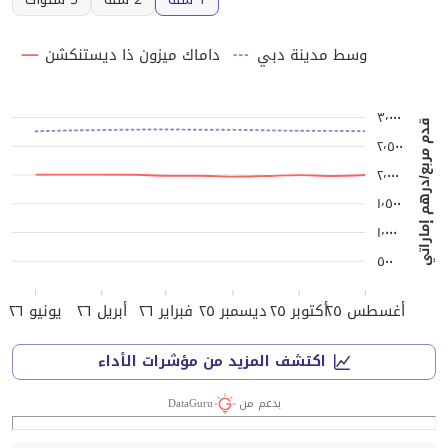
وسط مدينة دبي
داماك ميزون ذا ديستنكشن
٣٬٠٠٠
قدم مربع/درهم إماراتي
٢٬٥٠٠
٢٬٠٠٠
١٬٥٠٠
١٬٠٠٠
٥٠٠
أغسطس ٢٥
أكتوبر ٢٥
ديسمبر ٢٥
فبراير ٢٦
أبريل ٢٦
يونيو ٢٦
اكتشف المزيد من مؤشرات الأداء
بدعم من
DataGuru