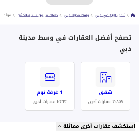
شقق للبيع في دبي
وسط مدينة دبي
داماك ميزون ذا ديستنكشن
مؤثث با
تصفح أفضل العقارات في وسط مدينة
دبي
شقق
1 غرفة نوم
٣٬٨٥٧ عقارات أخرى
١٬٢٦٣ عقارات أخرى
استكشف عقارات أخرى مماثلة