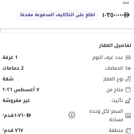
شقة
١٬٣٥٠٬٠٠٠
اطلع على التكاليف المدفوعة مقدمًا
تفاصيل العقار
عدد غرف النوم
1 غرفة
الحمامات
2 حمامات
نوع العقار
شقة
متاح من
٧ أغسطس ٢٠٢٦
تأثيث
غير مفروشة
السعر لكل وحدة
د
١٬٧٦٠/قدم²
مساحة
ر
منطقة
٧٦٧ قدم²
ه