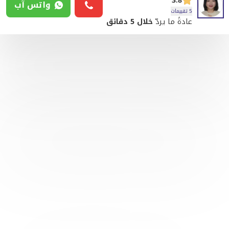
3.8
واتس آب
5 تقييمات
عادةً ما يردّ
خلال 5 دقائق