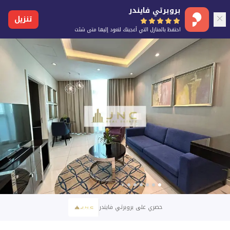
بروبرتي فايندر
تنزيل
احتفظ بالمنازل التي أعجبتك لتعود إليها متى شئت
حصري على بروبرتي فايندر