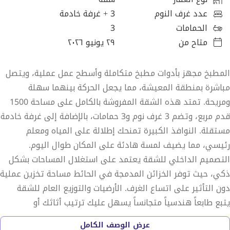
عدد غرف النوم
3
+ غرفة خادمة
الحمامات
3
متاح من
٢٩ يونيو ٢٠٢٦
المطبخ مجهز بأدوات مطبخ متكاملة وأسطح عمل عملية، ويتصل
مباشرة بمنطقة المعيشة، مما يجعل الحركة بينهما سهلة
ومريحة. تمتد هذه الشقة المفروشة بالكامل على مساحة 1500
قدم مربع، وتضم 3 غرف نوم و3 حمامات، بالإضافة إلى غرفة خادمة
مستقلة. النوافذ الكبيرة تمنحك إطلالة على المياه ومعلم
رئيسي، مما يضيف لمسة هادئة على المكان طوال اليوم.
التصميم الداخلي للشقة يعتمد على استغلال المساحات بشكل
ذكي، حيث توفر الخزائن المدمجة في الحائط مساحة تخزين عملية
دون التأثير على اتساع الغرف. الأرضيات والتوزيع العام للشقة
يتبع طابعاً هندسياً متجانساً يسهل عليك ترتيب أثاثك أو
الاستفادة من الأثاث الموجود بالفعل. وجود غرفة خادمة يضيف
عرض الوصف الكامل