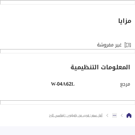
في الخارج، يوجد حديقة ناضجة ومنسقة، وهي مساحة مثالية
مزايا
للترفيه والاسترخاء.
- طراز ليجاسي
غير مفروشة
- 3 غرف نوم
المعلومات التنظيمية
- منطقة معيشة مفتوحة
مرجع
W-04A62L
- حديقة كبيرة منسقة
- المساحة المبنية: 3,527 قدم مربع
أقل سعر | قريب من بافيليون | ليغاسي لارج
- مساحة الأرض: 5,697.55 قدم مربع