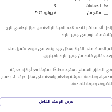
الحمامات
3
متاح من
٨ يوليو ٢٠٢٦
إنجل آند فولكرز تقدم هذه الفيلا الرائعة من طراز ليجاسي لارج
بثلاث غرف نوم في جميرا بارك.
تم الحفاظ على الفيلا بشكل جيد وتقع في موقع متميز، على
بعد دقائق فقط من جميرا بارك بافيليون.
في الطابق السفلي، ستجد مطبخًا مفتوحًا مع أجهزة حديثة
مدمجة، ومنطقة معيشة وطعام واسعة على شكل حرف L، وحمام
للضيوف وغرفة للخادمة.
في الطابق العلوي، توفر الفيلا غرفة عائلية مشرقة وثلاث غرف
عرض الوصف الكامل
نوم كبيرة، جميعها تحتوي على خزائن مدمجة وحمامات داخلية.
يمتد شرفة كبيرة من غرفة النوم الرئيسية.