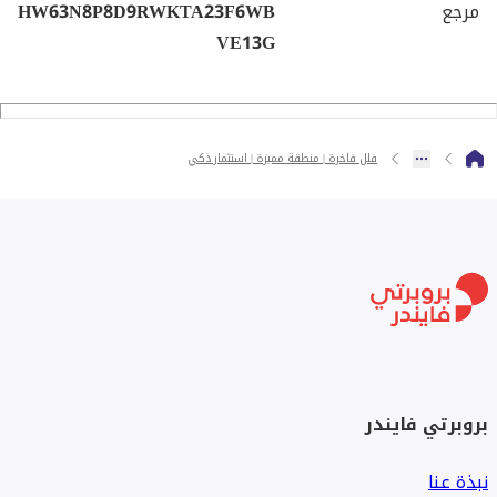
مرجع
HW63N8P8D9RWKTA23F6WB
VE13G
فلل فاخرة | منطقة مميزة | استثمار ذكي
بروبرتي فايندر
نبذة عنا