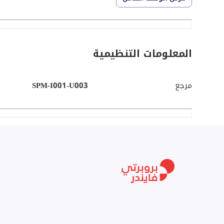
• نوافذ من الأرض حتى السقف
• موقف سيارات واحد مخصص ومغطى، موقف سيارات للزوار مدفوع متاح ف
• DEWA والتكييف حسب استهلاك المستأجر
• أمن محروس في المبنى لجميع الزوار
المعلومات التنظيمية
• لوبي كبير في المبنى، يضم مجموعة متنوعة من المحلات - 
المقاهي، محل طباعة، مكتب صرافة، فروع بنوك، صالونات، وغي
مرجع
SPM-I001-U003
اتصل أو أرسل رسالة إلى خبيرةنا إيلينا لترتيب زيارة خاصة 
شركة سفيريا العقارية هي خيارك الأفضل لجميع احتياجاتك 
لك أفضل صفقة ممكنة بالإضافة إلى خدمة عالية الجودة م
شركة سفيريا العقارية (فرع DMCC)
ORN: 33354
العنوان: مكتب 1005 - JBC 4 - المجموعة N - أبراج بحيرة جميرا
البريد الإلكتروني: office@sphiria.net