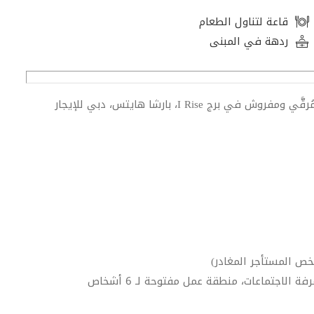
قاعة لتناول الطعام
ردهة في المبنى
تُسر شركة سفيريا العقارية أن تقدم مكتبًا مُجدد بالكامل ومُرقَّي ومفروش في برج I Rise، بارشا هايتس، دبي للإيجار
خص المستأجر المغادر)
لاجتماعات، منطقة عمل مفتوحة لـ 6 أشخاص