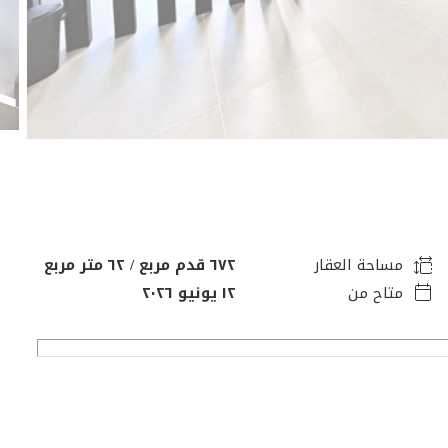
مساحة العقار
٦٧٢ قدم مربع / ٦٢ متر مربع
متاح من
١٢ يونيو ٢٠٢٦