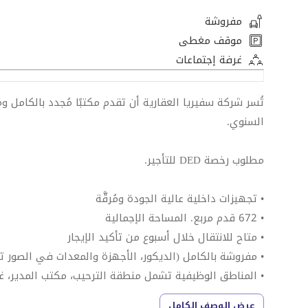
مفروشة
موقف مغطى
غرفة إجتماعات
السنوي.
مطلوب رخصة DED للتأجير.
• تجهيزات داخلية عالية الجودة ومُرقَّة
• 672 قدم مربع. المساحة الإجمالية
• متاح للانتقال خلال أسبوع من تأكيد الإيجار
• مفروشة بالكامل (الديكور، الأجهزة والمعدات في الصور ت
• المناطق الوظيفية تشمل منطقة الترحيب، مكتب المدير، غرفة ا
• الطابق الأوسط
عرض الوصف الكامل