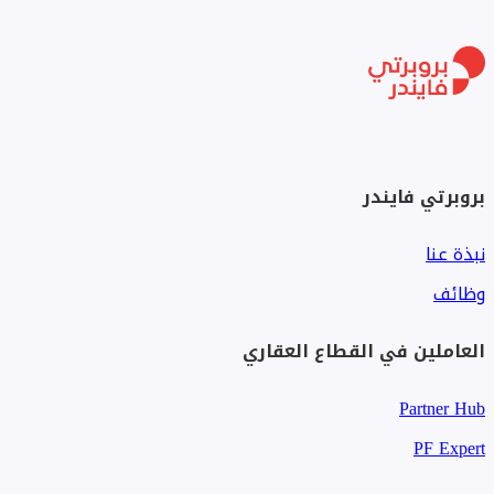
بما في ذلك المطاعم والمقاهي والمحلات التجارية، مما يعزز
الراحة للسكان والزوار. يتم تحسين إمكانية الوصول بشكل أكبر من
خلال وفرة مواقف السيارات والقرب من محاور النقل العام.
بروبرتي فايندر
نبذة عنا
وظائف
العاملين في القطاع العقاري
Partner Hub
PF Expert