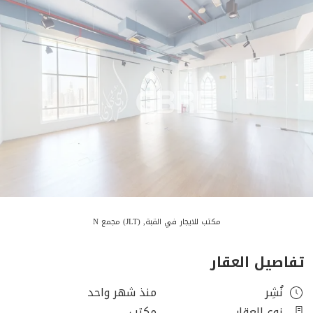
مكتب للايجار في القبة, (JLT) مجمع N
تفاصيل العقار
نُشِر
منذ شهر واحد
نوع العقار
مكتب