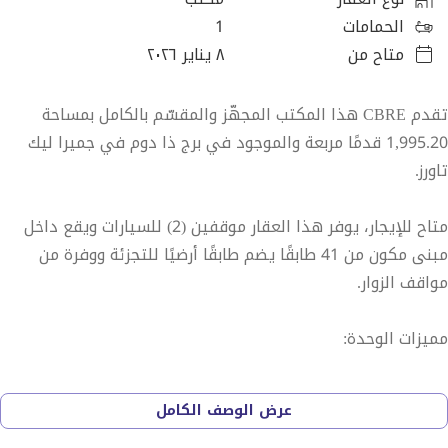
الحمامات
1
متاح من
٨ يناير ٢٠٢٦
تقدم CBRE هذا المكتب المجهّز والمقسّم بالكامل بمساحة
1,995.20 قدمًا مربعة والموجود في برج ذا دوم في جميرا ليك
تاورز.
متاح للإيجار، يوفر هذا العقار موقفين (2) للسيارات ويقع داخل
مبنى مكون من 41 طابقًا يضم طابقًا أرضيًا للتجزئة ووفرة من
مواقف الزوار.
مميزات الوحدة:
- متاح فورًا
عرض الوصف الكامل
- مجهز بالكامل مع حواجز