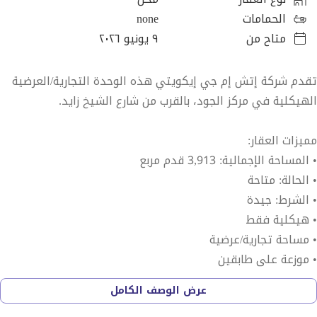
الحمامات
none
متاح من
٩ يونيو ٢٠٢٦
تقدم شركة إتش إم جي إيكويتي هذه الوحدة التجارية/العرضية
الهيكلية في مركز الجود، بالقرب من شارع الشيخ زايد.
مميزات العقار:
• المساحة الإجمالية: 3,913 قدم مربع
• الحالة: متاحة
• الشرط: جيدة
• هيكلية فقط
• مساحة تجارية/عرضية
• موزعة على طابقين
• تصميم واسع
عرض الوصف الكامل
• موقع ذو رؤية عالية