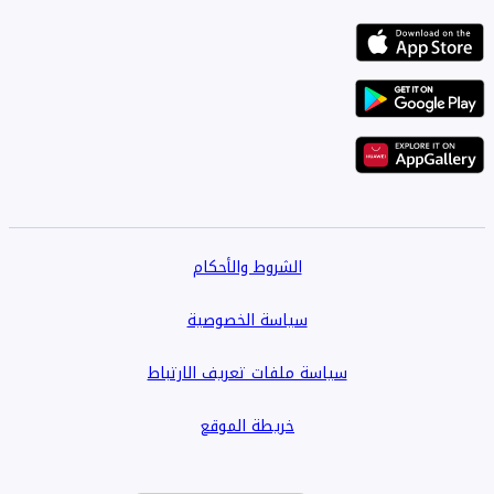
• مرافق التجزئة والمطاعم القريبة
• سهولة وصول العملاء والموظفين
يجعل موقعها الرئيسي منها وجهة مثالية لتجار التجزئة وصالات
العرض والشركات التي تبحث عن عنوان تجاري بارز في دبي.
لمزيد من المعلومات أو لترتيب زيارة، يرجى الاتصال بـ إتش إم جي
إيكويتي.
الشروط والأحكام
سياسة الخصوصية
سياسة ملفات تعريف الارتباط
خريطة الموقع