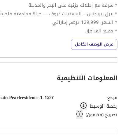
* شرفة مع إطلالة جزئية على البحر والمدينة
* بيرل ريزيدنس – السعديات غروف — حياة مجتمعية فاخرة
* السعر: 129,999 درهم إماراتي
* جميع المرافق
عرض الوصف الكامل
مرافق المبنى والمجتمع
* مسبح
* صالة ألعاب رياضية مجهزة بالكامل
المعلومات التنظيمية
* أمن وكاميرات مراقبة على مدار الساعة
* موقف سيارات مغطى
مرجع
ain-Pearlresidence-1-12/7
* مصاعد عالية السرعة
رخصة الوسيط
* منطقة لعب للأطفال
تصريح (مضمون)
* خدمات التجزئة والمطاعم المجتمعية
* بالقرب من متحف اللوفر أبوظبي
* قريب من شاطئ السعديات