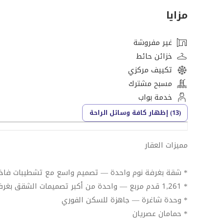
مزايا
غير مفروشة
خزائن حائط
تكييف مركزي
مسبح مشترك
خدمة بواب
(13) إظهار كافة وسائل الراحة
مميزات العقار
* شقة بغرفة نوم واحدة — تصميم واسع مع تشطيبات فاخ
* 1,261 قدم مربع — واحدة من أكبر تصميمات الشقق بغرفة نوم واحدة في جزيرة السعديات
* وحدة شاغرة — جاهزة للسكن الفوري
* حمامان عصريان