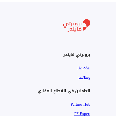
مزايا الموقع – جزيرة السعديات
* المنطقة الثقافية (متحف اللوفر، متحف غوغنهايم، متحف 
* على بعد دقائق من شاطئ السعديات
* 10 دقائق إلى كورنيش أبوظبي
* 20 دقيقة إلى مطار أبوظبي
بروبرتي فايندر
* مدارس وجامعات متميزة في الجوار
نبذة عنا
لماذا هذه الشقة مميزة
وظائف
* واحدة من أكبر تصميمات الشقق بغرفة نوم واحدة في ال
العاملين في القطاع العقاري
* تقع في المجتمع الأكثر طلبًا في السعديات
* شاغرة — مثالية للمستخدمين النهائيين أو المستثمرين
Partner Hub
* الإطلالة الجزئية على البحر تضيف قيمة طويلة الأمد
* طلب تأجير مرتفع في السعديات غروف
PF Expert