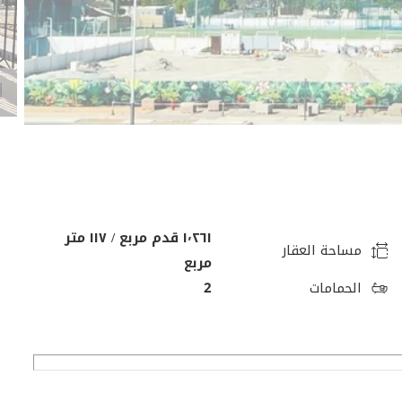
١٬٢٦١ قدم مربع / ١١٧ متر
مساحة العقار
مربع
الحمامات
2