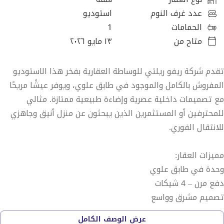
عدد غرف النوم
استوديو
الحمامات
1
متاح من
١٣ مايو ٢٠٢٦
تقدم شركة ريفو ريلتي للوساطة العقارية بفخر هذا الاستوديو
المفروش بالكامل والموجود في طابق علوي، ويوفر عيشًا مريحًا
مع تصميمات داخلية عصرية وإضاءة طبيعية ممتازة. مثالي
للمحترفين أو المستثمرين الذين يبحثون عن منزل أنيق وجاهزي
للانتقال الفوري.
مميزات العقار:
وحدة في طابق علوي
دفع مرن – 4 شيكات
تصميم مشرق وواسع
مطبخ مفتوح حديث مع الأجهزة
عرض الوصف الكامل