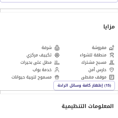
نوافذ ممتدة من الأرض حتى السقف
خزائن ملابس مدمجة
تشطيب فاخر
مساحة معيشة واسعة
مزايا
تكييف مركزي
جاهز للانتقال
مفروشة
شرفة
مرافق المجتمع:
منطقة للشواء
تكييف مركزي
مسبح مشترك
مطل على بحيرات
مسبح
حارس أمن
خدمة بواب
صالة رياضية مجهزة بالكامل
موقف مغطى
مسموح لتربية حيوانات
حدائق ذات مناظر طبيعية
(15) إظهار كافة وسائل الراحة
منطقة لعب للأطفال
مواقف مغطاة للسيارات
أمن على مدار الساعة وكاميرات مراقبة
المعلومات التنظيمية
منافذ بيع بالتجزئة وأسواق قريبة