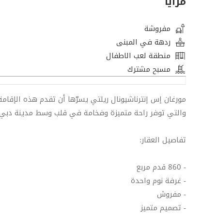
مزايا
مفروشة
ردهة في المبنى
منطقة لعب الاطفال
مسبح مشترك
مورغان إس إنترناشيونال ريلتي يسرّها أن تقدم هذه الإقام
والتي توفر راحة متميزة وفخامة في قلب وسط مدينة دبي.
تفاصيل العقار:
- 860 قدم مربع
- غرفة نوم واحدة
- مفروش
- تصميم متميز