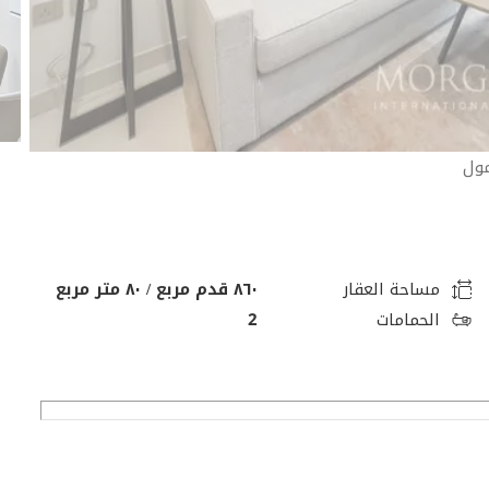
مساحة العقار
٨٦٠ قدم مربع / ٨٠ متر مربع
الحمامات
2