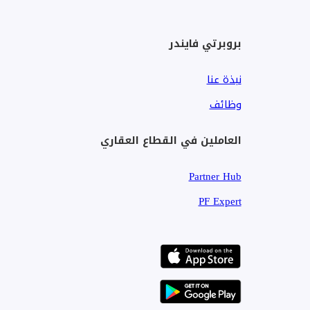
اعتمادات قوية لنمط الحياة وإمكانات استثمارية — بشرط اختي
التكلفة مع العائدات المتوقعة.
بروبرتي فايندر
في مورغان إس إنترناشيونال ريلتي، يلتزمُ أعضاء فريقنا الم
نبذة عنا
الإرشاد الحالي والتخطيط للمستقبل. اكتشف منزل أحلامك مع
وظائف
العاملين في القطاع العقاري
Partner Hub
PF Expert