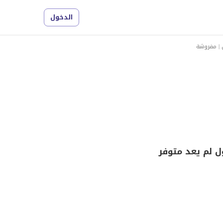
الدخول
 | مفروشة