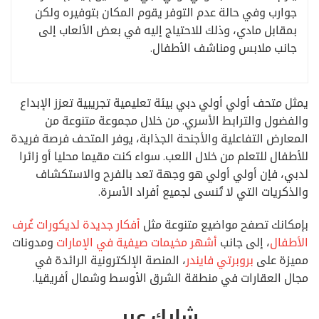
جوارب وفي حالة عدم التوفر يقوم المكان بتوفيره ولكن
بمقابل مادي، وذلك للاحتياج إليه في بعض الألعاب إلى
جانب ملابس ومناشف الأطفال.
يمثل متحف أولي أولي دبي بيئة تعليمية تجريبية تعزز الإبداع
والفضول والترابط الأسري. من خلال مجموعة متنوعة من
المعارض التفاعلية والأجنحة الجذابة، يوفر المتحف فرصة فريدة
للأطفال للتعلم من خلال اللعب. سواء كنت مقيما محليا أو زائرا
لدبي، فإن أولي أولي هو وجهة تعد بالفرح والاستكشاف
والذكريات التي لا تُنسى لجميع أفراد الأسرة.
بإمكانك تصفح مواضيع متنوعة مثل
أفكار جديدة لديكورات غُرف
الأطفال
، إلى جانب
أشهر مخيمات صيفية في الإمارات
ومدونات
مميزة على
بروبرتي فايندر
، المنصة الإلكترونية الرائدة في
مجال العقارات في منطقة الشرق الأوسط وشمال أفريقيا.
شارك عبر