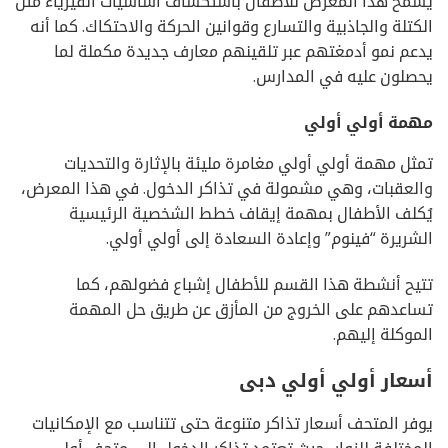
يسمح هذا المعرض للأطفال باستكشاف أساسيات الفيزياء مثل
الكتلة والجاذبية والتسارع وقوانين الحركة والاحتكاك. كما أنه
يدعم نمو أدمغتهم عبر تلقينهم معارف جديدة مكملة لما
يحصلون عليه في المدارس.
مهمة أولي أولي
تمثل مهمة أولي أولي مغامرة مليئة بالإثارة والتحديات
والعقبات، وهي مشمولة في تذاكر الدخول. في هذا المعرض،
يُكلف الأطفال بمهمة إيقاف خطط الشخصية الرئيسية
الشريرة “فينوم” وإعادة السعادة إلى أولي أولي.
تتيح أنشطة هذا القسم للأطفال إشباع فضولهم، كما
تساعدهم على الخروج من المأزق عن طريق حل المهمة
الموكلة إليهم.
أسعار أولي أولي دبى
يوفر المتحف أسعار تذاكر متنوعة حتى تتناسب مع الإمكانيات
المختلفة للزوار، حيث تعتمد تذاكر الدخول إلى متحف أولي