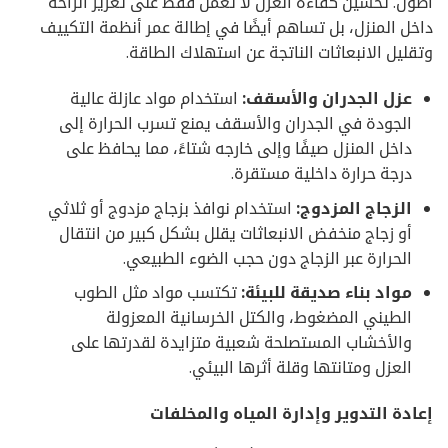
أطول. تحسين كفاءة العزل لا تعمل فقط على تعزيز الراحة
داخل المنزل، بل تساهم أيضًا في إطالة عمر أنظمة التكييف
وتقليل الانبعاثات الناتجة عن استهلاك الطاقة.
عزل الجدران والأسقف:
استخدام مواد عازلة عالية
الجودة في الجدران والأسقف يمنع تسرب الحرارة إلى
داخل المنزل صيفًا وإلى خارجه شتاءً، مما يحافظ على
درجة حرارة داخلية مستقرة.
الزجاج المزدوج:
استخدام نوافذ بزجاج مزدوج أو ثلاثي
أو زجاج منخفض الانبعاثات يقلل بشكل كبير من انتقال
الحرارة عبر الزجاج دون حجب الضوء الطبيعي.
مواد بناء صديقة للبيئة:
تكتسب مواد مثل الطوب
الطيني المضغوط، والكتل الخرسانية المعزولة
والأخشاب المستصلحة شعبية متزايدة لقدرتها على
العزل ومتانتها وقلة أثرها البيئي.
إعادة التدوير وإدارة المياه والمخلفات