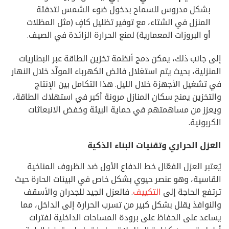
بشكل مدروس للسماح بدخول ضوء الشمس لتدفئة
المنزل في الشتاء، مع توفير تظليل كافٍ (مثل المظلات
أو البروزات المعمارية) لمنع الحرارة الزائدة في الصيف.
إلى جانب ذلك، يمكن دمج أنظمة تخزين الطاقة عبر البطاريات
المنزلية، بحيث يتم استغلال فائض الكهرباء المولّد خلال النهار
في تشغيل الأجهزة خلال الليل. هذا التكامل بين الإنتاج
والتخزين يمنح سكان المنازل مرونة أكبر في استهلاك الطاقة،
ويعزز من مساهمتهم في حماية البيئة وخفض الانبعاثات
الكربونية.
العزل الحراري وتقنيات البناء الذكية
يُعتبر العزل الفعّال خط الدفاع الأول ضد الظروف المناخية
القاسية، وهو عنصر حيوي بشكل خاص في البيئات الحارة حيث
ترتفع الحاجة إلى
التكييف
. فالعزل الجيد للجدران والأسقف
والنوافذ يقلل بشكل كبير من تسرب الحرارة إلى الداخل، مما
يساعد على الحفاظ على برودة المساحات الداخلية لفترات