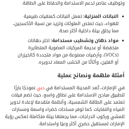
وتوظيف عناصر تدعم الاستدامة والحفاظ على الطاقة.
النباتات المنزلية:
تعمل النباتات كمنقيات طبيعية
للهواء، حيث تمتص الملوثات وتزيد من نسبة الأكسجين،
مما يخلق بيئة داخلية أكثر صحة.
مواد دهان وتشطيب مستدامة:
اختر دهانات
منخفضة أو عديمة المركبات العضوية المتطايرة
(VOCs)، وأرضيات مصنوعة من مواد متجددة كالخيزران
أو الفلين، وأثاثًا من الخشب المعاد تدويره.
أمثلة ملهمة ونصائح عملية
في الإمارات، تُعد المدينة المستدامة في
دبي
نموذجًا بارزًا
لتطبيق مبادئ الاستدامة على نطاق واسع، حيث تضم فيلات
تعتمد على الطاقة الشمسية، وأنظمة متقدمة لإعادة تدوير
المياه والنفايات. كما توفر مساحات خضراء واسعة ومسارات
للمشي وركوب الدراجات، مما يجعلها بيئة متكاملة تعكس رؤية
الإمارات لمستقبل حضري أكثر وعيًا واستدامة.