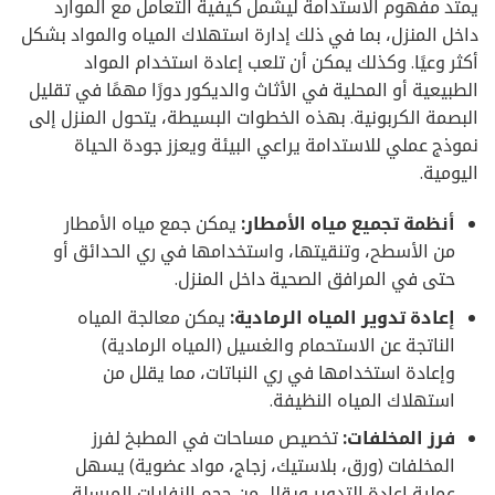
يمتد مفهوم الاستدامة ليشمل كيفية التعامل مع الموارد
داخل المنزل، بما في ذلك إدارة استهلاك المياه والمواد بشكل
أكثر وعيًا. وكذلك يمكن أن تلعب إعادة استخدام المواد
الطبيعية أو المحلية في الأثاث والديكور دورًا مهمًا في تقليل
البصمة الكربونية. بهذه الخطوات البسيطة، يتحول المنزل إلى
نموذج عملي للاستدامة يراعي البيئة ويعزز جودة الحياة
اليومية.
أنظمة تجميع مياه الأمطار:
يمكن جمع مياه الأمطار
من الأسطح، وتنقيتها، واستخدامها في ري الحدائق أو
حتى في المرافق الصحية داخل المنزل.
إعادة تدوير المياه الرمادية:
يمكن معالجة المياه
الناتجة عن الاستحمام والغسيل (المياه الرمادية)
وإعادة استخدامها في ري النباتات، مما يقلل من
استهلاك المياه النظيفة.
فرز المخلفات:
تخصيص مساحات في المطبخ لفرز
المخلفات (ورق، بلاستيك، زجاج، مواد عضوية) يسهل
عملية إعادة التدوير ويقلل من حجم النفايات المرسلة