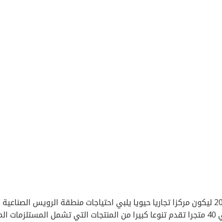
في 5 فبراير 2014 ليكون مركزا تجاريا حيويا يلبي احتياجات منطقة الرويس الصناعية
والسكنية. يغطي المول مساحة واسعة ويضم حوالي 40 متجرا تقدم تنوعا كبيرا من المنتجات التي تشمل المستلزمات