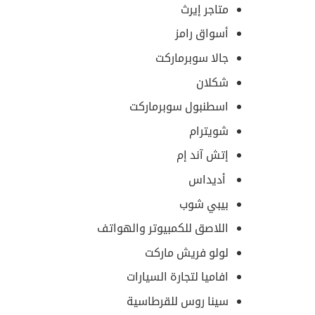
متاجر إيرث
أسواق رامز
جالا سوبرماركت
شكلان
اسطنبول سوبرماركت
شويترام
إتش آند إم
أديداس
بيبي شوب
اللاصق للكمبيوتر والهواتف
لولو فريش ماركت
افاميا لتجارة السيارات
سينا روس للقرطاسية