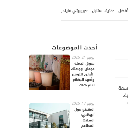
لأفضل
لايف ستايل
بروبرتي فايندر
أحدث الموضوعات
يونيو 21، 2026
سوق الجملة
عجمان: وجهتك
الأولى للتوفير
وأجود البضائع
لعام 2026
اسعة
ة.
يونيو 17، 2026
المقطع مول
أبوظبي:
المحلات،
المطاعم