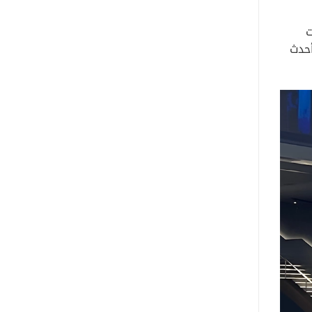
ت
أحدث