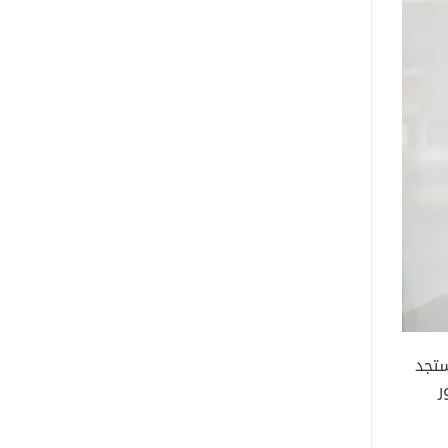
ستجد
ر