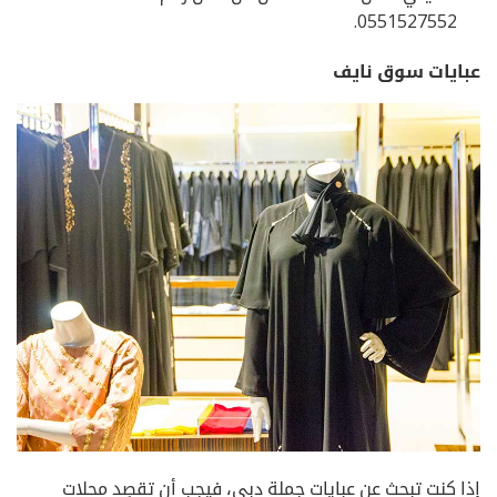
0551527552.
عبايات سوق نايف
إذا كنت تبحث عن عبايات جملة دبي، فيجِب أن تقصِد محلات