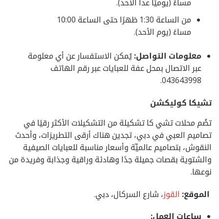
مساءً (يوميًا عدا الأحد).
من الساعة 1:30 ظهرًا حتى الساعة 10:00
مساءً (يوم الأحد).
معلومات التواصل:
يُمكن الاستفسار عن أي معلومة
عبر الاتصال بمحل عفة للعبايات عبر رقم الهاتف
043643998.
تشيكا كوليكشن
تضُم محلات تشي كا تشكيلة من التشكيلات الأكثر رقيًا في
تصاميم العبي في دبي، تجدين هناك أرقى التطريزات، وأحدث
النقوش، بتصاميم عالميِّة وأسعار مناسبة للعبايات الصيفية
والشتوية بقصات جميلة جدًا وهادئة وراقية وجذابة وفريدة من
نوعها.
الموقع:
القوز
، شارع السركال، دبي.
ساعات العمل: