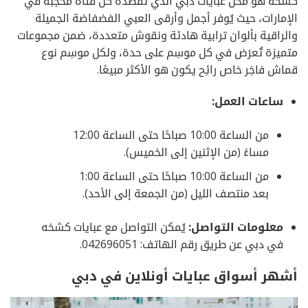
كشخة هو محل عبايات دبي الذي تقصده كل فتاة محجِّبة في
الإمارات، حيث يُوفر أجمل وأرقى العبي الفضفاضة الجميلة
والراقية بألوان ترابية هادئة ونقوش متعددة، ضمن مجموعات
متميزة تُعرَض في كل موسِم على حدة، ولكل موسِم نوع
قماش فاخِر خاص رائِح يكون هو الأكثر مبيعًا.
ساعات العمل:
من الساعة 10:00 صباحًا حتى الساعة 12:00
مساءً (من الإثنين إلى الخميس).
من الساعة 10:00 صباحًا حتى الساعة 1:00
بعد منتصف الليل (من الجمعة إلى الأحد).
معلومات التواصل:
يُمكن التواصل مع عبايات كشخه
في دبي عن طريق رقم الهاتف: 042696051.
أشهر أسواق عبايات أونلاين في دبي