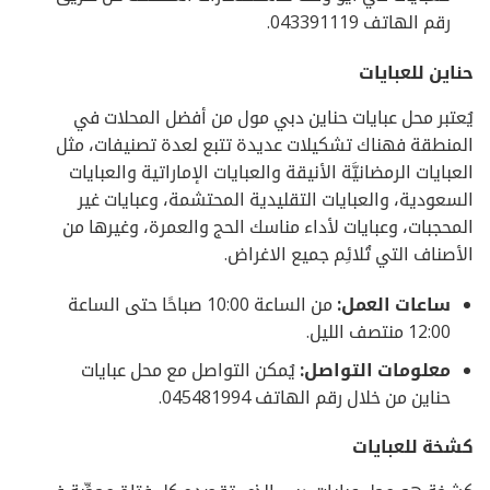
رقم الهاتف
043391119.
حناين للعبايات
يُعتبر محل عبايات حناين دبي مول من أفضل المحلات في
المنطقة فهناك تشكيلات عديدة تتبع لعدة تصنيفات، مثل
العبايات الرمضانيَّة الأنيقة والعبايات الإماراتية والعبايات
السعودية، والعبايات التقليدية المحتشمة، وعبايات غير
المحجبات، وعبايات لأداء مناسك الحج والعمرة، وغيرها من
الأصناف التي تُلائِم جميع الاغراض.
ساعات العمل:
من الساعة 10:00 صباحًا حتى الساعة
12:00 منتصف الليل.
معلومات التواصل:
يُمكن التواصل مع محل عبايات
حناين من خلال رقم الهاتف 045481994.
كشخة للعبايات