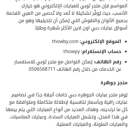
المواسمِ فإن متجر ثوبي للعبايات الإلكتروني هو خياركِ
الأنسب، حيث يُوفِّر تشكيلة لا تُعد ولا تُحصى من العبي الفخمة
بجميع الألوان والنقوش التي يُمكِن أن تتخيليها وهو من
أسواق عبايات دبي اون لاين الأكثر شهرة وطلبًا.
الموقع الإلكتروني:
thowby.com
حساب الإنستغرام:
thowpy.
رقم الهاتف:
يُمكن التواصل مع متجر ثوبي للاستفسار
عن الخدمات من خلال رقم الهاتف 0506568711.
متجر جوهرة
يُوفر متجر عبايات الجوهره دبي خامات أنيقة جدًا في تصاميم
عبايات راقية وبأسعار تنافسية لإطلالة متكاملة ومتوافقة مع
كل ما ترتدينه، وهناك العديد من أنواع العبايات التي يتم بيعها
في هذا المحل، وتشمل العبايات السادة، وعبايات المناسبات،
والعبايات الملونة، والعبايات العملية.