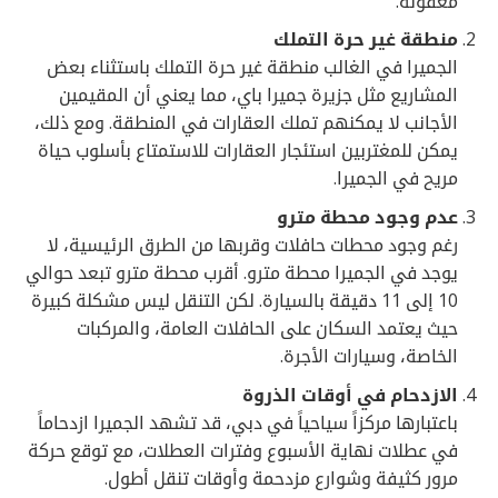
معقولة.
منطقة غير حرة التملك
الجميرا في الغالب منطقة غير حرة التملك باستثناء بعض
المشاريع مثل جزيرة جميرا باي، مما يعني أن المقيمين
الأجانب لا يمكنهم تملك العقارات في المنطقة. ومع ذلك،
يمكن للمغتربين استئجار العقارات للاستمتاع بأسلوب حياة
مريح في الجميرا.
عدم وجود محطة مترو
رغم وجود محطات حافلات وقربها من الطرق الرئيسية، لا
يوجد في الجميرا محطة مترو. أقرب محطة مترو تبعد حوالي
10 إلى 11 دقيقة بالسيارة. لكن التنقل ليس مشكلة كبيرة
حيث يعتمد السكان على الحافلات العامة، والمركبات
الخاصة، وسيارات الأجرة.
الازدحام في أوقات الذروة
باعتبارها مركزاً سياحياً في دبي، قد تشهد الجميرا ازدحاماً
في عطلات نهاية الأسبوع وفترات العطلات، مع توقع حركة
مرور كثيفة وشوارع مزدحمة وأوقات تنقل أطول.