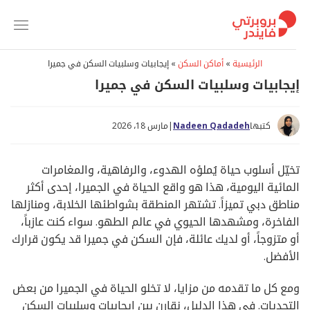
خطي
لمحتوى
الرئيسية
»
أماكن السكن
»
إيجابيات وسلبيات السكن في جميرا
إيجابيات وسلبيات السكن في جميرا
كتبها
Nadeen Qadadeh
|
مارس 18، 2026
تخيّل أسلوب حياة يُملؤه الهدوء، والرفاهية، والمغامرات
المائية اليومية، هذا هو واقع الحياة في الجميرا، إحدى أكثر
مناطق دبي تميزاً. تشتهر المنطقة بشواطئها الخلابة، ومنازلها
الفاخرة، ومشهدها الحيوي في عالم الطهو. سواء كنت عازباً،
أو متزوجاً، أو لديك عائلة، فإن السكن في جميرا قد يكون قرارك
الأفضل.
ومع كل ما تقدمه من مزايا، لا تخلو الحياة في الجميرا من بعض
التحديات. في هذا الدليل، نقارن بين إيجابيات وسلبيات السكن