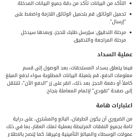
التأكد من البيانات: تأكد من دقة جميع البيانات المدخلة.
تحميل الوثائق: قم بتحميل الوثائق اللازمة واضغط على
“إرسال”.
مرحلة التدقيق: سيُرسل طلبك للحجز، وبعدها سيدخل
مرحلة المراجعة والتدقيق.
عملية السداد
فيما يتعلق بسداد المستحقات، بعد الوصول إلى قسم
معلومات الدفع، قم بتعبئة البيانات المطلوبة سواء لدفع المبلغ
كاملاً أو دفعة الحجز. بعد ذلك، انقر على زر “الدفع الآن”، لتنتقل
إلى صفحة “نقودي” لإتمام المعاملة بنجاح.
اعتبارات هامة
من الضروري أن يكون الطرفان، البائع والمشتري، على دراية
تامة بجميع النفقات المرتبطة بعملية تملك العقار، بما في ذلك
عمولات الوسطاء والمبالغ التأمينية وغيرها. كما يُنصح بالاطلاع