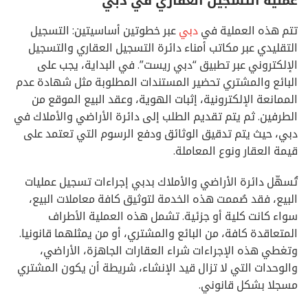
تتم هذه العملية في
دبي
عبر خطوتين أساسيتين: التسجيل
التقليدي عبر مكاتب أمناء دائرة التسجيل العقاري والتسجيل
الإلكتروني عبر تطبيق “دبي ريست”. في البداية، يجب على
البائع والمشتري تحضير المستندات المطلوبة مثل شهادة عدم
الممانعة الإلكترونية، إثبات الهوية، وعقد البيع الموقع من
الطرفين. ثم يتم تقديم الطلب إلى دائرة الأراضي والأملاك في
دبي، حيث يتم تدقيق الوثائق ودفع الرسوم التي تعتمد على
قيمة العقار ونوع المعاملة.
تُسهّل دائرة الأراضي والأملاك بدبي إجراءات تسجيل عمليات
البيع، فقد صُممت هذه الخدمة لتوثيق كافة معاملات البيع،
سواء كانت كلية أو جزئية. تشمل هذه العملية الأطراف
المتعاقدة كافة، من البائع والمشتري، أو من يمثلهما قانونيا.
وتغطي هذه الإجراءات شراء العقارات الجاهزة، الأراضي،
والوحدات التي لا تزال قيد الإنشاء، شريطة أن يكون المشتري
مسجلا بشكل قانوني.