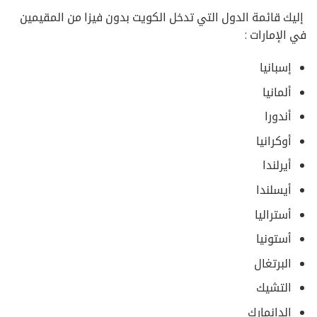
إليك قائمة الدول التي تدخل الكويت بدون فيزا من المقيمين
في الإمارات :
إسبانيا
ألمانيا
أندورا
أوكرانيا
أيرلندا
أيسلندا
أستراليا
أستونيا
البرتغال
التشيك
الدانمارك