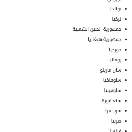
بولندا
تركيا
جمهورية الصين الشعبية
جمهورية هنغاريا
جورجيا
رومانيا
سان مارينو
سلوفاكيا
سلوفينيا
سنغافورة
سويسرا
صربيا
فرنسا