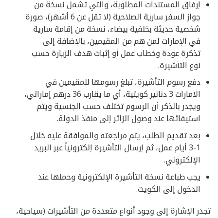
إرفاق المستندات المطلوبة، والتي تشمل نسخة من
جواز السفر سارية الصلاحية (لا تقل عن 6 أشهر)، صورة
شخصية حديثة بخلفية بيضاء، نسخة من إقامة سارية
في الإمارات لمن هم من المقيمين، بالإضافة إلى
تذكرة عودة وخطاب عمل أو إثبات هدف الزيارة حسب
نوع التأشيرة.
دفع رسوم التأشيرة، تبلغ رسومها للمقيمين في
الامارات 3 دنانير كويتية، أي ما يقارب 36 درهم إماراتي،
ويجدر بالذكر أن الرسوم تختلف حسب الجنسية ويتم
استيفائها عند وصول الزائر إلى منفذ الدولة.
بعد تقديم الطلب، يتم مراجعته والموافقة عليه خلال
1-3 أيام عمل، ثم إرسال التأشيرة إلكترونياً عبر البريد
الإلكتروني.
يجب طباعة نسخة التأشيرة الإلكترونية وحملها عند
الدخول إلى الكويت.
تجدر الإشارة إلى وجود أنواع متعددة من التأشيرات (سياحية،