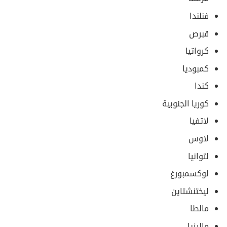
فنلندا
قبرص
كرواتيا
كمبوديا
كندا
كوريا الجنوبية
لاتفيا
لاوس
لتوانيا
لوكسمبورغ
ليختنشتاين
مالطا
ماليزيا