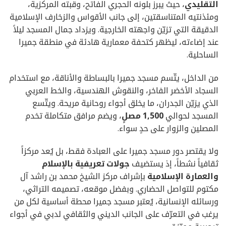
التقليدي
، حيث يبرز بلونه الحجري الفاتح، وقبته المركزية،
ومئذنتيه المتناسقتين، إلى جانب الأقواس والزخارف الإسلامية
الدقيقة التي تزيّن واجهته الخارجية. ويزداد جمال المسجد ليلاً
عند إضاءته، ليظهر كتحفة معمارية هادئة في منطقة جميرا
الساحلية.
من الداخل، يتّسم مسجد جميرا بالبساطة والأناقة، مع استخدام
السجاد الأخضر الفاخر، والنقوش الهندسية، والخط العربي
الذي يزيّن الجدران، ما يخلق أجواء روحانية مريحة. ويتّسع
المسجد لحوالي
1,500 مصلٍ
، ويضم مرافق متكاملة تخدم
المصلين والزوار على حدٍ سواء.
ولا يقتصر دور مسجد جميرا على العبادة فقط، بل يُعد مركزاً
ثقافياً نشطاً، إذ يستضيف
جولات تعريفية بالإسلام
والعمارة الإسلامية
بإشراف مركز الشيخ محمد بن راشد آل
مكتوم للتواصل الحضاري. وبفضل موقعه، تصميمه التراثي،
ورسائله الإنسانية، يُعتبر مسجد جميرا محطة أساسية لكل من
يرغب في التعرّف على الجانب الديني والثقافي لدبي في أجواء