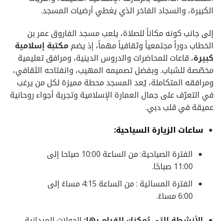
الكبيرة، والسجاد الفاخر الذي يغطي أرضيات المسجد.
إلى جانب كونه مكاناً للصلاة، يلعب مسجد الفاروق عمر بن
الخطاب دوراً مجتمعياً وثقافياً مهماً، إذ يضم
مكتبة إسلامية
كبيرة
، قاعات للمحاضرات والدروس الدينية، ومرافق تعليمية
مخصّصة للشباب. وبفضل تصميمه المهيب، وانفتاحه الثقافي،
ومرافقه المتكاملة، يُعد المسجد محطة مميزة لكل من يرغب
في التعرّف على جمال العمارة الإسلامية وتجربة أجواء روحانية
عميقة في قلب دبي.
ساعات الزيارة السياحية:
الفترة الصباحية: من الساعة 10:00 صباحا إلى
11:00 صباحًا.
الفترة المسائية : من الساعة 4:15 مساءً إلى
6:00 مساءً.
الأنشطة التي يُمكنك القيام بها:
الجولات الميدانية