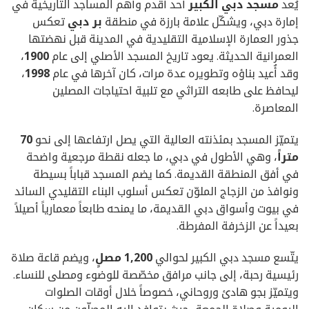
يُعد
مسجد دبي الكبير
أحد أقدم وأهم المساجد التاريخية في
إمارة دبي، ويشكّل علامة بارزة في منطقة
بر دبي
تعكس
جذور العمارة الإسلامية التقليدية في المدينة قبل نهضتها
العمرانية الحديثة. يعود تاريخ المسجد الأصلي إلى عام
1900
،
وقد أُعيد بناؤه وتطويره عدة مرات، كان آخرها في عام
1998
،
ليحافظ على طابعه التراثي مع تلبية احتياجات المصلين
المعاصرة.
يتميّز المسجد بمئذنته العالية التي يصل ارتفاعها إلى نحو
70
متراً
، وهي الأطول في دبي، ما جعله نقطة مرجعية واضحة
في أفق المنطقة القديمة. كما يضم المسجد قباباً بسيطة
ونوافذ من الزجاج الملوّن تعكس أسلوب البناء التقليدي السائد
في بيوت وأسواق دبي القديمة، ما يمنحه طابعاً معمارياً أصيلاً
بعيداً عن الزخرفة المفرطة.
يتّسع مسجد دبي الكبير لحوالي
1,200 مصلٍ
، ويضم قاعة صلاة
رئيسية رحبة، إلى جانب مرافق مخصّصة للوضوء ومصلى للنساء.
ويتميّز بجو هادئ وروحاني، خصوصاً خلال أوقات الصلوات
اليومية وصلاة الجمعة، حيث يتوافد إليه المصلّون من سكان