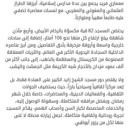
معماري فريد يجمع بين عدة مدارس إسلامية، أبرزها الطراز
العثماني والمغولي والمغربي، مع لمسات معاصرة تضفي
عليه طابعاً مهيباً ومتوازناً.
يحتضن المسجد 82 قبة مكسوّة بالرخام الأبيض، وأربع مآذن
شاهقة يبلغ ارتفاع كل منها نحو 106 أمتار، إضافة إلى ساحات
خارجية واسعة وأروقة مزخرفة بأدق التفاصيل. ومن أبرز عناصره
الداخلية السجادة اليدوية الأكبر في العالم، والثريات العملاقة
المصنوعة من الكريستال والمطعّمة بالذهب، إلى جانب أكثر من
ألف عمود مزدان بالأحجار شبه الكريمة مثل الجمشت واليشب.
ولا يقتصر دور مسجد الشيخ زايد الكبير على العبادة فقط، بل
يُعد مركزاً ثقافياً وسياحياً بارزاً، حيث يستضيف الجولات
الثقافية، والفعاليات الدينية، والمحاضرات، خاصة خلال شهر
رمضان. وبفضل مرافقه المتكاملة، وسهولة الوصول إليه،
والخدمات المخصصة لكبار السن وأصحاب الهمم، يقدّم المسجد
تجربة روحانية وثقافية متكاملة، تجعل زيارته محطة لا غنى
عنها لكل من يزور أبوظبي.