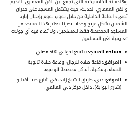
وهندسته الكلاسيكية التي تجمع بين الفن المعماري القديم
والفن المعماري الحديث، حيث يشتمل المسجد على جدران
تُضيء القاعة الداخلية من خلال ثقوب تقوم بإدخال إنارة
الشمس بشكلٍ مريح وجذاب بصريًا. يعتبر هذا المسجد من
المساجد المخصصة فقط للمسلمين، ولا تُقام فيه أي جولات
تعريفية لغير المسلمين.
مساحة المسجد:
يتسع لحوالي 500 مصلي.
المرافق:
قاعة صلاة للرجال، وقاعة صلاة ثانوية
للنساء، ومكتبة، أماكن مخصصة للوضوء.
الموقع:
دبي، طريق الشيخ زايد، في شارع جيت أفينيو
(شارع البوابة)، داخل مركز دبي العالمي.