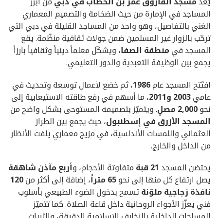
يُعد
مسجد الفاروق عمر بن الخطاب في دبي
من أبرز
المساجد في الإمارة من حيث الضخامة والتصميم المعماري
الغني بالتفاصيل، وهو واحد من المساجد القليلة في دبي التي
ترحّب بالزوار غير المسلمين ضمن جولات ثقافية منظّمة. يقع
المسجد في
منطقة الصفا
، ويشكّل معلماً دينياً وثقافياً بارزاً
يجمع بين الوظيفة التعبدية والدور التعليمي.
افتُتح المسجد عام
1986
، ثم خضع لأعمال توسعة وتحديث في
عامي
2003 و2011
، ما أسهم في رفع طاقته الاستيعابية إلى
نحو
2,000 مصلٍ
. ويتميّز بتصميمه المستوحى بشكل واضح من
المسجد الأزرق في إسطنبول
، حيث يجمع بين الطراز
العثماني واللمسات الأندلسية، في مزيج معماري يلفت الأنظار
من الداخل والخارج.
يحتضن المسجد
21 قبة
متفاوتة الأحجام، و
أربع مآذن شاهقة
يصل ارتفاع كل منها إلى نحو
65 متراً
، إضافة إلى أكثر من
120
نافذة زجاجية ملوّنة
تسمح بدخول الضوء الطبيعي بأسلوب
فني يعزّز الأجواء الروحانية داخل قاعة الصلاة. كما تتميّز
المساحات الداخلية بالزخارف الإسلامية الدقيقة، والثريات