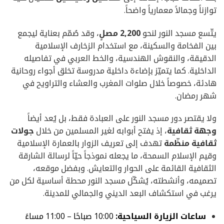
توازناً وجمالاً معمارياً واضحاً.
يتّسع مسجد النور لنحو
2,200 مصلٍ
، وقد صُمّم بعناية ليجمع
بين الفخامة والسكينة، مع استخدام الزخارف الإسلامية
الدقيقة، والنقوش الهندسية، والخط العربي في تفاصيله
الداخلية. كما يتميّز بإضاءة داخلية مدروسة تخلق أجواء روحانية
هادئة، خصوصاً خلال صلوات المغرب والعشاء والتراويح في
شهر رمضان.
ولا يقتصر دور مسجد النور على العبادة فقط، بل يُعد أيضاً
وجهة ثقافية
، إذ يفتح أبوابه لغير المسلمين من خلال
جولات
ثقافية منظّمة
تهدف إلى تعريف الزوار بالعمارة الإسلامية
وقيم الإسلام السمحة، ما يجعله نموذجاً حيّاً لرسالة الشارقة
الثقافية القائمة على الحوار والتعايش. وبفضل موقعه،
تصميمه، وأنشطته، يُشكّل مسجد النور محطة أساسية لكل من
يرغب في استكشاف البعد الديني والجمالي للمدينة.
ساعات الزيارة السياحية:
10:00 صباحًا – 11:00 مساءً