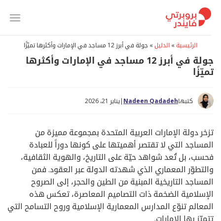
خطي
لمحتوى
الرئيسية
»
الدليل
»
جولة في أبرز 12 مساجد في الإمارات وأكثرها تميّزًا
جولة في أبرز 12 مساجد في الإمارات وأكثرها
تميّزًا
كتبها
Nadeen Qadadeh
|
يناير 21، 2026
تزخر دولة الإمارات العربية المتحدة بمجموعة مميزة من
المساجد التي لا تقتصر أهميتها على كونها دوراً للعبادة
فحسب، بل تُعد شواهد حيّة على التاريخ، والهوية الثقافية،
والتطوّر المعماري الذي شهدته الدولة عبر العقود. فمن
المساجد التاريخية المبنية من الطين والحجر، إلى الصروح
الإسلامية الضخمة ذات التصاميم المعاصرة، تعكس هذه
المعالم تنوّع المدارس المعمارية الإسلامية وروح التسامح التي
تتميّز بها الإمارات.