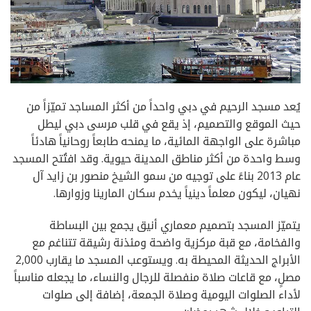
يُعد مسجد الرحيم في دبي واحداً من أكثر المساجد تميّزاً من
حيث الموقع والتصميم، إذ يقع في قلب مرسى دبي ليطل
مباشرة على الواجهة المائية، ما يمنحه طابعاً روحانياً هادئاً
وسط واحدة من أكثر مناطق المدينة حيوية. وقد افتُتح المسجد
عام 2013 بناءً على توجيه من سمو الشيخ منصور بن زايد آل
نهيان، ليكون معلماً دينياً يخدم سكان المارينا وزوارها.
يتميّز المسجد بتصميم معماري أنيق يجمع بين البساطة
والفخامة، مع قبة مركزية واضحة ومئذنة رشيقة تتناغم مع
الأبراج الحديثة المحيطة به. ويستوعب المسجد ما يقارب 2,000
مصلٍ، مع قاعات صلاة منفصلة للرجال والنساء، ما يجعله مناسباً
لأداء الصلوات اليومية وصلاة الجمعة، إضافة إلى صلوات