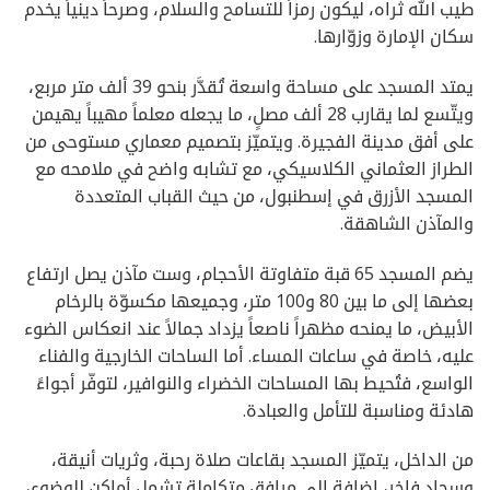
طيب الله ثراه، ليكون رمزاً للتسامح والسلام، وصرحاً دينياً يخدم
سكان الإمارة وزوّارها.
يمتد المسجد على مساحة واسعة تُقدَّر بنحو 39 ألف متر مربع،
ويتّسع لما يقارب 28 ألف مصلٍ، ما يجعله معلماً مهيباً يهيمن
على أفق مدينة الفجيرة. ويتميّز بتصميم معماري مستوحى من
الطراز العثماني الكلاسيكي، مع تشابه واضح في ملامحه مع
المسجد الأزرق في إسطنبول، من حيث القباب المتعددة
والمآذن الشاهقة.
يضم المسجد 65 قبة متفاوتة الأحجام، وست مآذن يصل ارتفاع
بعضها إلى ما بين 80 و100 متر، وجميعها مكسوّة بالرخام
الأبيض، ما يمنحه مظهراً ناصعاً يزداد جمالاً عند انعكاس الضوء
عليه، خاصة في ساعات المساء. أما الساحات الخارجية والفناء
الواسع، فتُحيط بها المساحات الخضراء والنوافير، لتوفّر أجواءً
هادئة ومناسبة للتأمل والعبادة.
من الداخل، يتميّز المسجد بقاعات صلاة رحبة، وثريات أنيقة،
وسجاد فاخر، إضافة إلى مرافق متكاملة تشمل أماكن للوضوء،