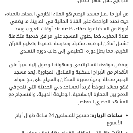
التراويح خلال شهر رمضان.
من أبرز ما يميز مسجد الرحيم هو الفناء الخارجي المحاط بالمياه،
حيث تمتد الواجهة على القناة المائية في المارينا، ما يضفي
أجواءً من السكينة والصفاء، خاصة عند أوقات الغروب وبعد
صلاة المغرب. كما يحتوي المسجد على مرافق خدمية متكاملة
تشمل أماكن للوضوء، مكتبة، ومدرسة لتحفيظ وتعليم القرآن
الكريم، مما يعزز دوره التعليمي إلى جانب دوره التعبدي.
وبفضل موقعه الاستراتيجي وسهولة الوصول إليه سيراً على
الأقدام من الأبراج السكنية والفنادق المجاورة، يُعد مسجد
الرحيم محطة روحية مميزة للسكان والسياح على حدٍ سواء.
فهو يجسّد نموذجاً فريداً لمساجد دبي الحديثة التي تنجح في
الدمج بين العمارة الإسلامية، الوظيفة الدينية، والانسجام مع
المشهد الحضري المعاصر.
ساعات الزيارة:
مفتوح للمسلمين 24 ساعة طوال أيام
الأسبوع.
الأنشطة التي يُمكنك القيام بها:
يُمكن ممارسة