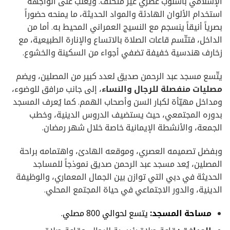
الإسلامي بأسلوب عصري غير متكلّف. ويغلب على الواجهة
استخدام الألوان الهادئة والمواد الحديثة، ما يمنحه حضوراً
بصرياً أنيقاً ينسجم مع النسيج العمراني المحيط به. أما من
الداخل، فتتّسم قاعات الصلاة بالاتساع والإنارة الطبيعية، مع
زخارف هندسية خفيفة تضفي أجواء من السكينة والخشوع.
يتّسع مسجد عبد الرحمن صديق لعدد كبير من المصلين، ويضم
مصليات منفصلة للرجال والنساء
، إلى جانب مرافق للوضوء،
ومداخل مهيّأة لكبار السن وأصحاب الهمم. كما يُعرف المسجد
بدوره المجتمعي، حيث يستضيف الدروس الدينية، وخطب
الجمعة، والأنشطة الإيمانية خاصة خلال شهر رمضان.
وبفضل تصميمه العصري، وموقعه الهادئ، واهتمامه براحة
المصلين، يُعد مسجد عبد الرحمن صديق نموذجاً للمساجد
الحديثة في دبي التي توازن بين الجمال المعماري، والوظيفة
الدينية، والدور الاجتماعي في حياة المجتمع المحلي.
مساحة المسجد:
يتسع لحوالي 800 مصلي.