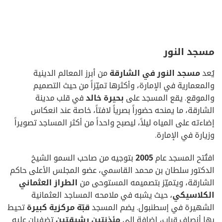
مسجد النور
يُعد
مسجد النور في الشارقة
من أبرز المعالم الدينية
والمعمارية في الإمارة، وأكثرها تميّزاً من حيث التصميم
والموقع. يقع المسجد على
بحيرة خالد
في قلب مدينة
الشارقة، ما يمنحه حضوراً بصرياً لافتاً، خاصة عند انعكاس
إضاءته على المياه ليلاً، ليصبح واحداً من أكثر المساجد تصويراً
وزيارة في الإمارة.
افتُتح المسجد عام
2005
بتوجيه من صاحب السمو الشيخ
الدكتور سلطان بن محمد القاسمي، عضو المجلس الأعلى حاكم
الشارقة، ويتميّز بتصميمه المستوحى من
الطراز العثماني
الكلاسيكي
، حيث يشبه في ملامحه المساجد العثمانية
الشهيرة في إسطنبول. يضم المسجد
قبّة مركزية كبيرة
تحيط
بها أنصاف قباب، إضافة إلى
مئذنتين رشيقتين
تضفيان عليه