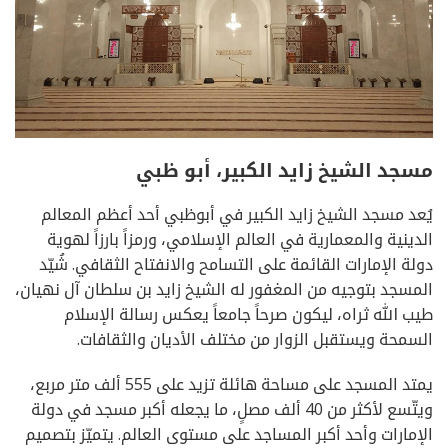
مسجد الشيخ زايد الكبير
، أبو ظبي
يُعد مسجد الشيخ زايد الكبير في أبوظبي أحد أعظم المعالم
الدينية والمعمارية في العالم الإسلامي، ورمزاً بارزاً لهوية
دولة الإمارات القائمة على التسامح والانفتاح الثقافي. شُيّد
المسجد بتوجيه من المغفور له الشيخ زايد بن سلطان آل نهيان،
طيب الله ثراه، ليكون صرحاً جامعاً يعكس رسالة الإسلام
السمحة ويستقبل الزوار من مختلف الأديان والثقافات.
يمتد المسجد على مساحة هائلة تزيد على 555 ألف متر مربع،
ويتّسع لأكثر من 40 ألف مصلٍ، ما يجعله أكبر مسجد في دولة
الإمارات وأحد أكبر المساجد على مستوى العالم. يتميّز بتصميم