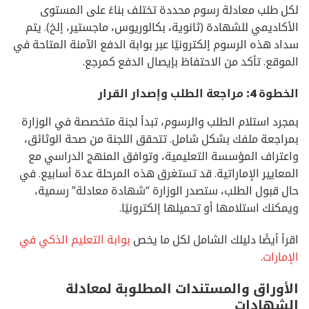
لكل طلب معادلة رسوم محددة تختلف بناءً على المستوى
الأكاديمي للشهادة (ثانوية، بكالوريوس، ماجستير، إلخ). يتم
سداد هذه الرسوم إلكترونيًا عبر بوابة الدفع الآمنة المتاحة في
الموقع. تأكد من الاحتفاظ بإيصال الدفع كمرجع.
الخطوة 4: مراجعة الطلب وإصدار القرار
بمجرد استلام الطلب والرسوم، تبدأ لجنة متخصصة في الوزارة
بمراجعة ملفك بشكل شامل. تتحقق اللجنة من صحة الوثائق،
واعتراف المؤسسة التعليمية، وتوافق المنهج الدراسي مع
المعايير الإماراتية. قد تستغرق هذه المرحلة عدة أسابيع. في
حال قبول الطلب، ستصدر الوزارة “شهادة معادلة” رسمية،
ويمكنك استلامها أو تحميلها إلكترونيًا.
اقرأ أيضًا دليلك الشامل لكل ما يخص
بوابة التعليم الذكي في
الإمارات
.
الأوراق والمستندات المطلوبة لمعادلة
الشهادات