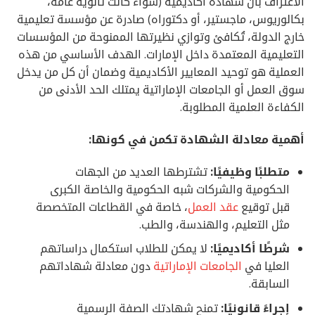
الاعتراف بأن شهادة أكاديمية (سواء كانت ثانوية عامة،
بكالوريوس، ماجستير، أو دكتوراه) صادرة عن مؤسسة تعليمية
خارج الدولة، تُكافئ وتوازي نظيرتها الممنوحة من المؤسسات
التعليمية المعتمدة داخل الإمارات. الهدف الأساسي من هذه
العملية هو توحيد المعايير الأكاديمية وضمان أن كل من يدخل
سوق العمل أو الجامعات الإماراتية يمتلك الحد الأدنى من
الكفاءة العلمية المطلوبة.
أهمية معادلة الشهادة تكمن في كونها:
متطلبًا وظيفيًا:
تشترطها العديد من الجهات
الحكومية والشركات شبه الحكومية والخاصة الكبرى
قبل توقيع
عقد العمل
، خاصة في القطاعات المتخصصة
مثل التعليم، والهندسة، والطب.
شرطًا أكاديميًا:
لا يمكن للطلاب استكمال دراساتهم
العليا في
الجامعات الإماراتية
دون معادلة شهاداتهم
السابقة.
إجراءً قانونيًا:
تمنح شهادتك الصفة الرسمية