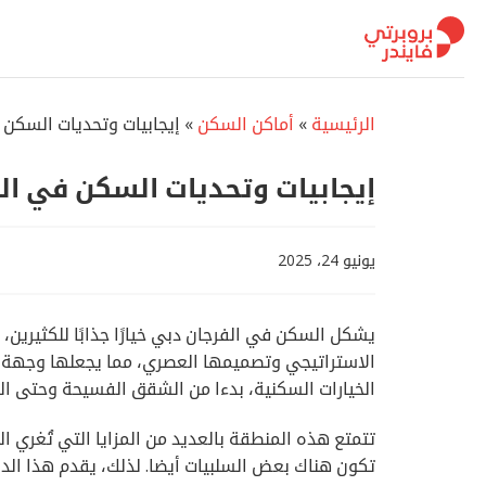
تخطي
للمحتوى
الرئيسية
»
أماكن السكن
»
إيجابيات وتحديات السكن 
إيجابيات وتحديات السكن في ال
يونيو 24، 2025
يشكل السكن في الفرجان دبي خيارًا جذابًا للكثيرين
الاستراتيجي وتصميمها العصري، مما يجعلها وجهة مث
الخيارات السكنية، بدءا من الشقق الفسيحة وحتى الف
تتمتع هذه المنطقة بالعديد من المزايا التي تُغري ال
تكون هناك بعض السلبيات أيضا. لذلك، يقدم هذا الد