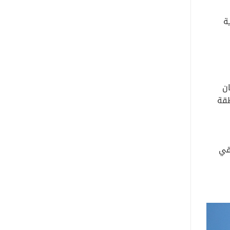
ية
ان
طقة
اقي