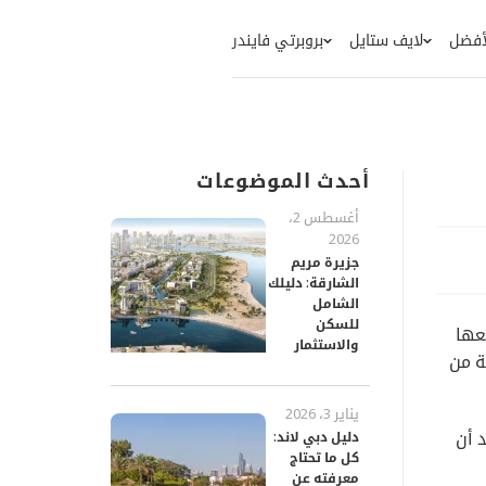
لأفضل
لايف ستايل
بروبرتي فايندر
أحدث الموضوعات
أغسطس 2،
2026
جزيرة مريم
الشارقة: دليلك
الشامل
للسكن
عها
والاستثمار
ة من
يناير 3، 2026
 أن
دليل دبي لاند:
كل ما تحتاج
معرفته عن