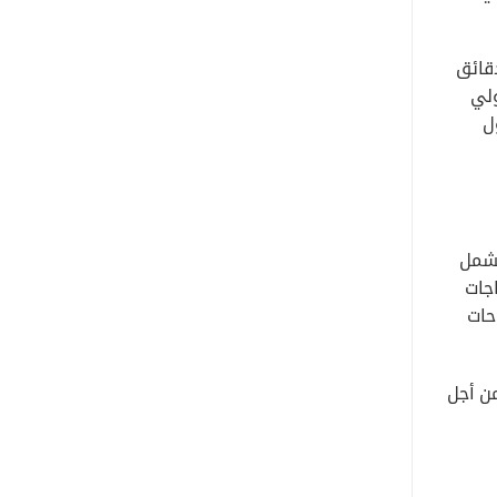
قائق
ولي
ل
تشمل
جات
حات
من أجل