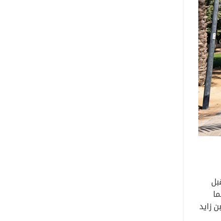
بل
ما
 زايد