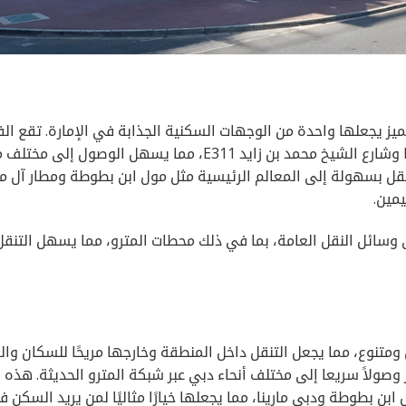
ز يجعلها واحدة من الوجهات السكنية الجذابة في الإمارة. تقع الف
بالقرب من الطرق الرئيسية مثل شارع الشيخ زايد E11 وشارع الشيخ محمد بن زايد E311، مما يسهل الوصو
نقل بسهولة إلى المعالم الرئيسية مثل مول ابن بطوطة ومطار آل م
يمين.
 وسائل النقل العامة، بما في ذلك محطات المترو، مما يسهل التنقل
تنوع، مما يجعل التنقل داخل المنطقة وخارجها مريحًا للسكان والزو
صولاً سريعا إلى مختلف أنحاء دبي عبر شبكة المترو الحديثة. هذه
ن بطوطة ودبي مارينا، مما يجعلها خيارًا مثاليًا لمن يريد السكن 