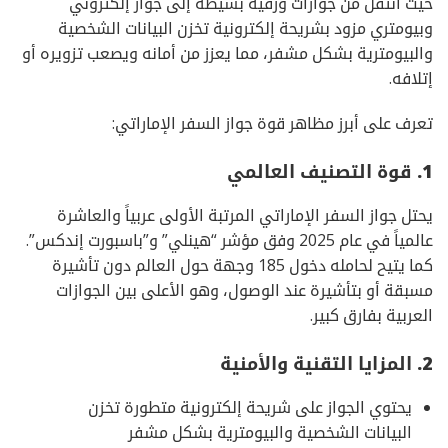
حيث انتقل من جوازات ورقية بسيطة إلى جواز إلكتروني
وبيومتري مزود بشريحة إلكترونية تخزن البيانات الشخصية
والبيومترية بشكل مشفر، مما يعزز من أمانه ويصعب تزويره أو
إتلافه.
تعرف على أبرز مظاهر قوة جواز السفر الإماراتي:
1. قوة التصنيف العالمي
يحتل جواز السفر الإماراتي المرتبة الأولى عربياً والعاشرة
عالمياً في عام 2025 وفق مؤشر “هينلي” و”باسبورت إندكس”.
كما يتيح لحامله دخول 185 وجهة حول العالم دون تأشيرة
مسبقة أو بتأشيرة عند الوصول، وهو الأعلى بين الجوازات
العربية بفارق كبير.
2. المزايا التقنية والأمنية
يحتوي الجواز على شريحة إلكترونية متطورة تخزن
البيانات الشخصية والبيومترية بشكل مشفر