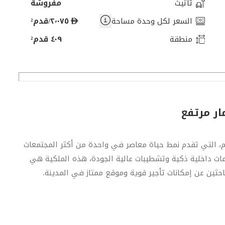
تأثيث
مفروشة
د
السعر لكل وحدة مساحة
٢٬٠٧٥/قدم²
ر
منطقة
٤٠٩ قدم²
ه
م
ار مرتفع
م، التي تقدم نمط حياة معاصر في واحدة من أكثر المجتمعات
ات داخلية ذكية وتشطيبات عالية الجودة، هذه الملكية هي
احثين عن إمكانات تأجير قوية وموقع ممتاز في المدينة.