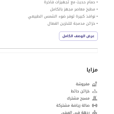
• حمام حديث مع تجهيزات فاخرة
• مطبخ معاصر مجهز بالكامل
• نوافذ كبيرة توفر ضوء الشمس الطبيعي
• خزائن مدمجة للتخزين الفعال
• تصميم جيد يحسّن المساحة والراحة
عرض الوصف الكامل
• تشطيبات أنيقة في جميع أنحاء الوحدة
المرافق:
• مسبح
• صالة رياضية مجهزة بالكامل
مزايا
• مناطق ترفيهية ذات مناظر طبيعية
• أمن وكاميرات مراقبة على مدار الساعة طوال أيام الأسبوع
مفروشة
• موقف سيارات مغطى
خزائن حائط
• متاجر تجزئة ومطاعم قريبة
مسبح مشترك
صالة رياضة مشتركة
مزايا الموقع الممتاز:
ردهة في المبنى