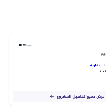
ربون
يثة
ف هذه الفرصة الاستثمارية الممتازة في قلب جزيرة الريم.
 العقارية
عرض جميع تفاصيل المشروع