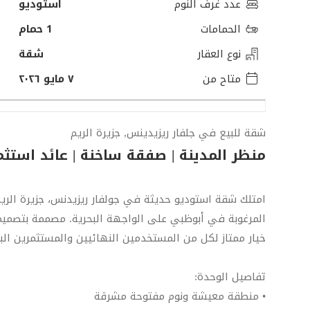
عدد غرف النوم
استوديو
الحمامات
1 حمام
نوع العقار
شقة
متاح من
٧ مايو ٢٠٢٦
شقة للبيع في جلفار ريزيدينس, جزيرة الريم
منظر المدينة | صفقة ساخنة | عائد استثم
امتلك شقة استوديو حديثة في جولفار ريزيدنس، جزيرة الري
المرغوبة في أبوظبي على الواجهة البحرية. مصممة بتصميم
خيار ممتاز لكل من المستخدمين النهائيين والمستثمرين الب
تفاصيل الوحدة:
• منطقة معيشة ونوم مفتوحة مشرقة