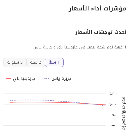
مؤشرات أداء الأسعار
أحدث توجهات الأسعار
1 غرفة نوم شقة بيعت في جاردينيا باي و جزيرة ياس
1 سنة
2 سنة
5 سنوات
جزيرة ياس
جاردينيا باي
٢٬٥٠٠
قدم مربع/درهم إماراتي
٢٬٠٠٠
١٬٥٠٠
١٬٠٠٠