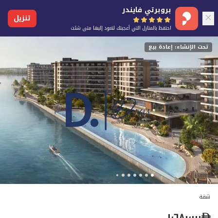
بروبرتي فايندر
تنزيل
احتفظ بالمنازل التي أعجبتك لتعود إليها متى شئت
تحت الإنشاء: إعادة بيع
شقة
١٬٦٨٠٬٠٠٠