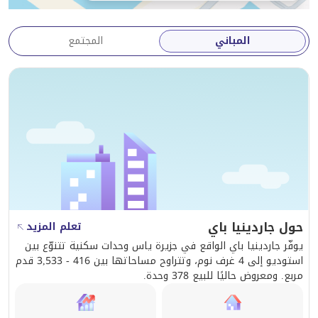
المباني
المجتمع
حول جاردينيا باي
تعلم المزيد
يوفّر جاردينيا باي الواقع في جزيرة ياس وحدات سكنية تتنوّع بين
استوديو إلى 4 غرف نوم، وتتراوح مساحاتها بين 416 - 3,533 قدم
مربع. ومعروض حاليًا للبيع 378 وحدة.