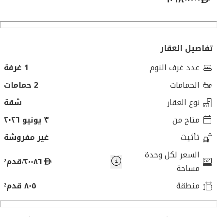
تفاصيل العقار
عدد غرف النوم
1 غرفة
الحمامات
2 حمامات
نوع العقار
شقة
متاح من
٣ يونيو ٢٠٢٦
تأثيث
غير مفروشة
السعر لكل وحدة
د
٢٬٠٨٦/قدم²
مساحة
ر
منطقة
٨٠٥ قدم²
ه
م