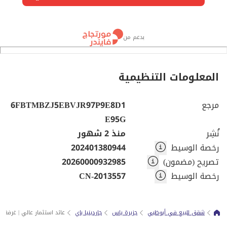
بدعم من
المعلومات التنظيمية
مرجع
6FBTMBZJ5EBVJR97P9E8D1
E95G
نُشِر
منذ 2 شهور
رخصة الوسيط
202401380944
تصريح (مضمون)
20260000932985
رخصة الوسيط
CN-2013557
شقق للبيع في أبوظبي
جزيرة ياس
جاردينيا باي
عائد استثمار عالي | غرفة 