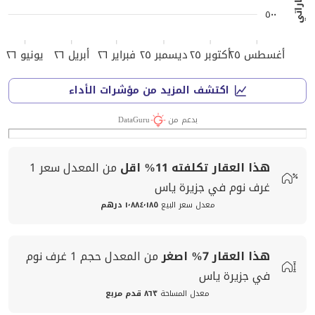
٥٠٠
أغسطس ٢٥
أكتوبر ٢٥
ديسمبر ٢٥
فبراير ٢٦
أبريل ٢٦
يونيو ٢٦
اكتشف المزيد من مؤشرات الأداء
بدعم من
DataGuru
هذا العقار تكلفته
11%
اقل
من المعدل
سعر
1
غرف نوم في جزيرة ياس
معدل سعر البيع
١٬٨٨٤٬١٨٥ درهم
هذا العقار
7%
اصغر
من المعدل
حجم
1 غرف نوم
في جزيرة ياس
معدل المساحة
٨٦٣ قدم مربع