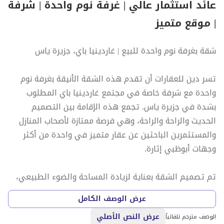
عائد استثمار عالي | غرفة نوم واحدة | شرفة
| موقع متميز
شقة بغرفة نوم واحدة للبيع | غاردينيا باي، جزيرة ياس
تسر دين للعقارات أن تقدم هذه الشقة الأنيقة بغرفة نوم
واحدة مع شرفة خاصة في مجتمع غاردينيا باي المطلوب
بشدة في جزيرة ياس. تجمع هذه الإقامة بين التصميم
الحديث والراحة والراحة، وهي فرصة ممتازة لأصحاب المنازل
والمستثمرين الباحثين عن عقار متميز في واحدة من أكثر
وجهات أبوظبي إثارة.
تم تصميم الشقة بعناية لزيادة المساحة والضوء الطبيعي،
وتتميز بمنطقة معيشة وتناول طعام فسيحة ومشرقة تخلق
عرض الوصف الكامل
أجواء دافئة ومرحبة. المطبخ المعاصر مزود بتشطيبات عالية
عرض النص الأصلي
الجودة وحلول تخزين عملية، بينما يتضمن غرفة النوم
الوصف مترجم تلقائياً