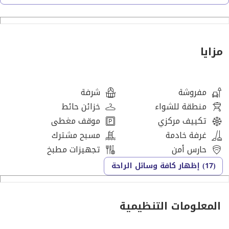
مدخل فاخر
مصاعد
مزايا
غرفة صلاة
مفروشة
شرفة
نادي صحي
منطقة للشواء
خزائن حائط
تكييف مركزي
موقف مغطى
صالة رياضية
غرفة خادمة
مسبح مشترك
حارس أمن
تجهيزات مطبخ
ساونا
(17) إظهار كافة وسائل الراحة
جاكوزي
المعلومات التنظيمية
منصة يوغا وتأمل