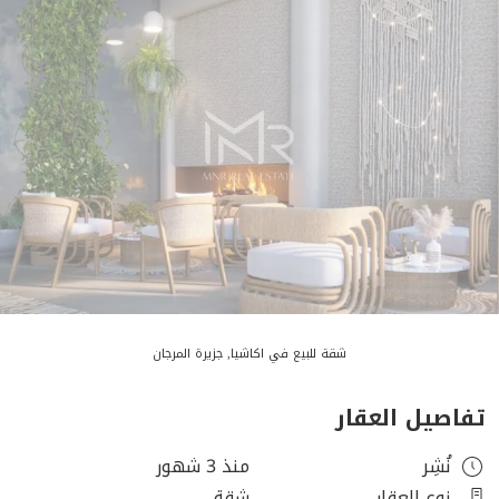
شقة للبيع في اكاشيا, جزيرة المرجان
تفاصيل العقار
نُشِر
منذ 3 شهور
نوع العقار
شقة