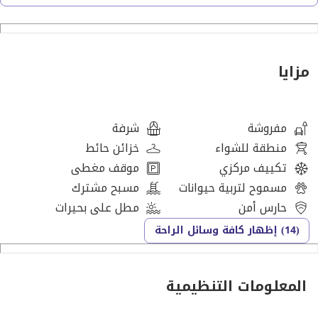
• شقة بغرفة نوم واحدة
• السعر: 1,045,000 درهم إماراتي
مزايا
• الموقع: باسيفيك، جزيرة المرجان
مفروشة
شرفة
• مفروشة
منطقة للشواء
خزائن حائط
تكييف مركزي
موقف مغطى
• إطلالة بحرية
مسموح لتربية حيوانات
مسبح مشترك
حارس أمن
مطل على بحيرات
• شاغرة / جاهزة للسكن
(14) إظهار كافة وسائل الراحة
يتمتع سكان باسيفيك بمرافق مميزة، تشمل مسبحًا على السطح
بإطلالات بانورامية على البحر، وصالة رياضية مجهزة بالكامل، وغرف
المعلومات التنظيمية
ساونا وبخار، ومدخل خاص إلى الشاطئ، وأمن على مدار الساعة،