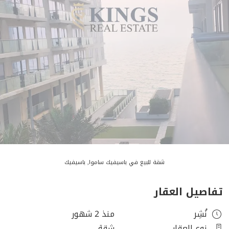
شقة للبيع في باسيفيك ساموا, باسيفيك
تفاصيل العقار
نُشِر
منذ 2 شهور
نوع العقار
شقة