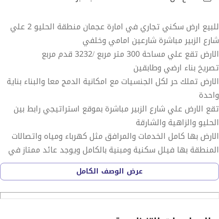
للبيع ارض سكني تجاري في امارة عجمان منطقة الحليو 2 علي
شارع الزبير مباشرة شارعين امامي وخلفي
الارض تقع علي مساحة 300 متر مربع /3232 قدم مربع
تصريخ بناء ارضي وطابقين
الارض تملك حر لكل الجنسيات مع امكانية الدمج معا والبناء بناية
واحدة
تقع الارض علي شارع الزبير مباشرة بموقع استراتيجي رابط بين
الحليو والزاهية والشارقة
الارض بها كامل الخدمات والمرافق مثل كهرباء ومياه واتصالات
المنطقة بها فيلل سكنية ومبنية بالكامل ويوجد عائد ممتاز في
حالة البناء والايجار
عرض الوصف الكامل
يعتبر الاستثمار في الاراضي التجارية من افضل وانجح الاستثمارات