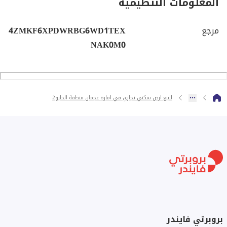
المعلومات التنظيمية
مرجع
4ZMKF6XPDWRBG6WD1TEX
NAK0M0
للبيع ارض سكني تجاري في امارة عجمان منطقة الحليو2
بروبرتي فايندر