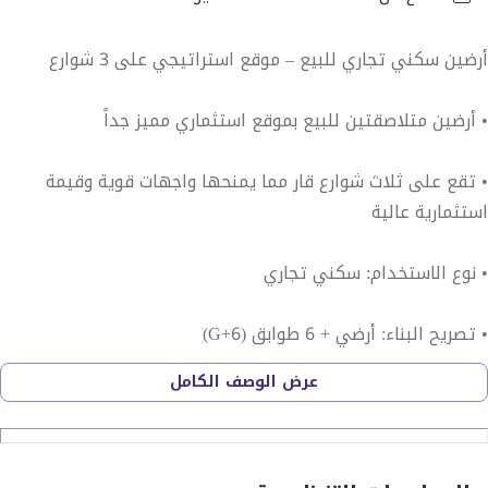
أرضين سكني تجاري للبيع – موقع استراتيجي على 3 شوارع
• أرضين متلاصقتين للبيع بموقع استثماري مميز جداً
• تقع على ثلاث شوارع قار مما يمنحها واجهات قوية وقيمة
استثمارية عالية
• نوع الاستخدام: سكني تجاري
• تصريح البناء: أرضي + 6 طوابق (G+6)
عرض الوصف الكامل
• مساحة الأرض الواحدة: 6,400 قدم مربع
• إجمالي مساحة الأرضين: 12,900 قدم مربع تقريباً