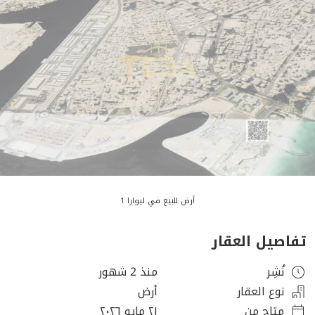
أرض للبيع في ليوارا 1
تفاصيل العقار
نُشِر
منذ 2 شهور
نوع العقار
أرض
متاح من
٢١ مايو ٢٠٢٦