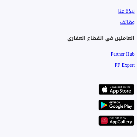
• فرصة نادرة لامتلاك أراضٍ بموقع استثماري قوي في عجمان
نبذة عنا
وظائف
العاملين في القطاع العقاري
Partner Hub
PF Expert