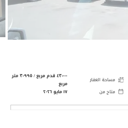
٤٣٬٠٠٠ قدم مربع / ٣٬٩٩٥ متر
مساحة العقار
مربع
متاح من
١٧ مايو ٢٠٢٦