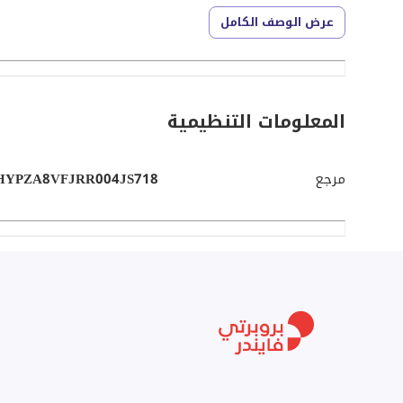
* بناء حديث يقلل من تكاليف الصيانة
عرض الوصف الكامل
السعر المطلوب:
45,000,000 درهم إماراتي
المعلومات التنظيمية
للمزيد من التفاصيل والتواصل:
مرجع
HYPZA8VFJRR004JS718
معلومات عنا
: