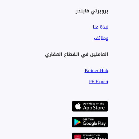
بروبرتي فايندر
اوطان العقاريه متخصص فى إدارة العقارات يشمل التخصص
نبذة عنا
( ايجارات وبيع وشراء _ المبيعات العقارية)
وظائف
هدفنا تحقيق بيئة عقارية تنافسية على أعلى مستوي
العاملين في القطاع العقاري
حماية حقوق مالكي العقارات ومستأجريها
Partner Hub
تقديم خدمات تسجيل العقارات وتوثيقها
PF Expert
تقديم خدمات إستشارية للمستثمرين داخل السوق العقاري ب