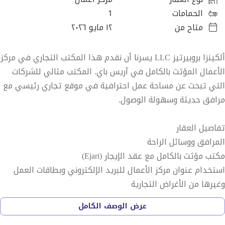
الحمامات
1
متاح من
١٢ مايو ٢٠٢٦
ألكينزا بروبيرتيز LLC يسرنا أن نقدم هذا المكتب التجاري في مركز
الأعمال المؤثث بالكامل في آريس باي. المكتب مثالي للشركات
التي تبحث عن مساحة عمل احترافية في موقع تجاري رئيسي مع
مرافق حديثة وسهولة الوصول.
تفاصيل العقار
المرافق ووسائل الراحة
مكتب مؤثث بالكامل مع عقد الإيجار (Ejari)
استخدام عنوان مركز الأعمال للبريد الإلكتروني وبطاقات العمل
وغيرها من الأغراض التجارية
كاميرات مراقبة تعمل على مدار 24 ساعة ودخول ببصمة الإصبع
عرض الوصف الكامل
لجميع المستأجرين