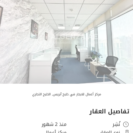
مركز أعمال للايجار في خليج آيريس, الخليج التجاري
تفاصيل العقار
نُشِر
منذ 2 شهور
نوع العقار
مركز أعمال