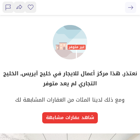
نعتذر, هذا مركز أعمال للايجار في خليج آيريس, الخليج
التجاري لم يعد متوفر
ومع ذلك لدينا المئات من العقارات المشابهة لك
شاهد عقارات مشابهة