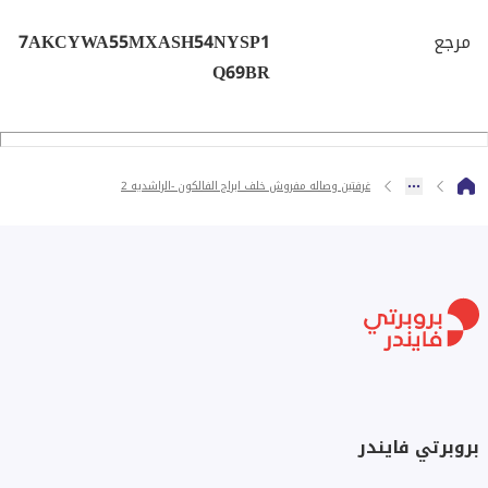
مرجع
7AKCYWA55MXASH54NYSP1
Q69BR
غرفتين وصاله مفروش خلف ابراج الفالكون -الراشديه 2
بروبرتي فايندر