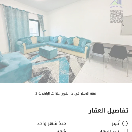
شقة للايجار في ذا ايكون جازا 2, الراشدية 3
تفاصيل العقار
نُشِر
منذ شهر واحد
نوع العقار
شقة