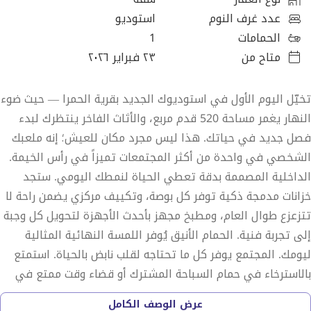
عدد غرف النوم
استوديو
الحمامات
1
متاح من
٢٣ فبراير ٢٠٢٦
تخيّل اليوم الأول في استوديوك الجديد بقرية الحمرا — حيث ضوء
النهار يغمر مساحة 520 قدم مربع، والأثاث الفاخر ينتظرك لبدء
فصل جديد في حياتك. هذا ليس مجرد مكان للعيش؛ إنه ملعبك
الشخصي في واحدة من أكثر المجتمعات تميزاً في رأس الخيمة.
الداخلية المصممة بدقة تعطي الحياة لنمطك اليومي. ستجد
خزانات مدمجة ذكية توفر كل بوصة، وتكييف مركزي يضمن راحة لا
تتزعزع طوال العام، ومطبخ مجهز بأحدث الأجهزة لتحويل كل وجبة
إلى تجربة فنية. الحمام الأنيق يُوفر اللمسة النهائية المثالية
ليومك. المجتمع يوفر كل ما تحتاجه لقلب نابض بالحياة. استمتع
بالاسترخاء في حمام السباحة المشترك أو قضاء وقت ممتع في
منطقة لعب الأطفال حيث تكتشف الأطفال الرغبة في
عرض الوصف الكامل