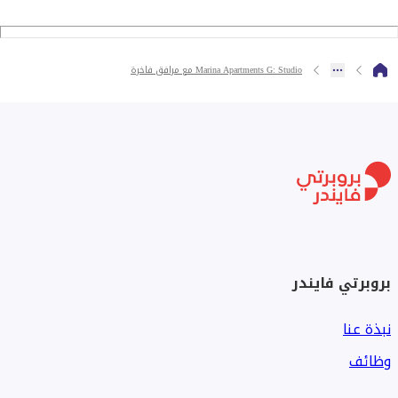
Marina Apartments G: Studio مع مرافق فاخرة
بروبرتي فايندر
نبذة عنا
وظائف