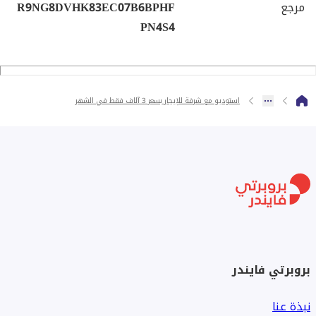
مرجع
R9NG8DVHK83EC07B6BPHF
PN4S4
استوديو مع شرفة للإيجار بسعر 3 آلاف فقط في الشهر
بروبرتي فايندر
نبذة عنا