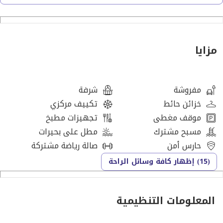
لإنشاء مشروعك التجاري الجديد في رأس الخيمة.
لدينا فرعين:
مزايا
الفرع الأول، أبراج جلفار، الطابق 27، مكتب رقم 2706
والفرع الثاني في منطقة النخيل
مركز الأعمال، مبنى المنطقة الحرة رقم 4
مفروشة
شرفة
الطابق الخامس 502/الجناح ب
خزائن حائط
تكييف مركزي
موقف مغطى
تجهيزات مطبخ
مسبح مشترك
مطل على بحيرات
حارس أمن
صالة رياضة مشتركة
(15) إظهار كافة وسائل الراحة
المعلومات التنظيمية