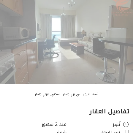
شقة للايجار في برج جلفار السكني, ابراج جلفار
تفاصيل العقار
نُشِر
منذ 2 شهور
نوع العقار
شقة