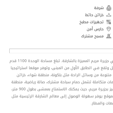
شرفة
خزائن حائط
تجهيزات مطبخ
حارس أمن
مسبح مشترك
فرصة رائعة للسكن في شقة مفروشة بغرفة نوم واحدة في جزيرة مريم المميزة بالشارقة. تبلغ مساحة الوحدة 1100 قدم
مل وتقع في الطابق الأول من المبنى، وتوفر موقعا استراتيجيا
ة بمجموعة متنوعة من وسائل الراحة مثل بلكونة، منطقة شواء، خزائن
مات متكاملة تشمل حمام سباحة مشترك، صالة رياضية، منطقة
لعب للأطفال، وخدمة الاستقبال. تقع الشقة في موقع متميز بجزيرة مريم، حيث يمكنك الاستمتاع بممشى بطول 900 متر،
لموقع يوفر سهولة الوصول إلى معالم الشارقة الرئيسية مثل
عات والمطار.