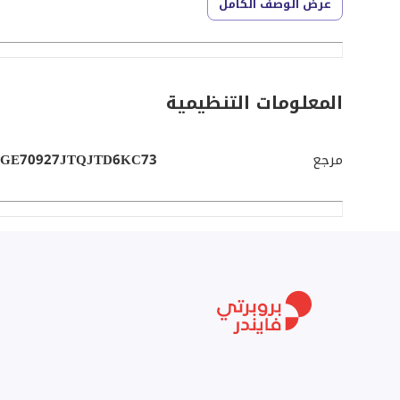
عرض الوصف الكامل
المعلومات التنظيمية
مرجع
GE70927JTQJTD6KC73