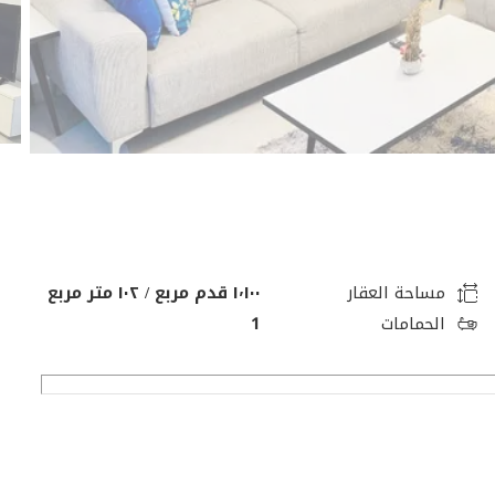
مساحة العقار
١٬١٠٠ قدم مربع / ١٠٢ متر مربع
الحمامات
1