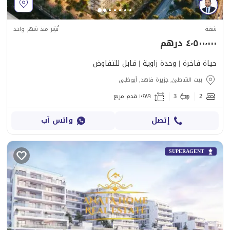
شقة
نُشِر منذ شهر واحد
٤٬٥٠٠٬٠٠٠ درهم
حياة فاخرة | وحدة زاوية | قابل للتفاوض
بيت الشاطئ, جزيرة فاهد, أبوظبي
2
3
١٬٢٨٩ قدم مربع
إتصل
واتس آب
SUPERAGENT