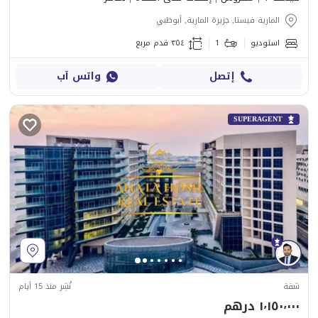
المارية فيستا, جزيرة المارية, أبوظبي
استوديو
1
٣٥٤ قدم مربع
إتصل
واتس آب
SUPERAGENT
شقة
نُشِر منذ 15 أيام
١٬١٥٠٬٠٠٠ درهم