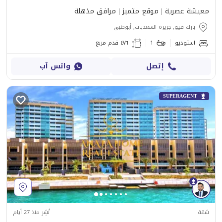
معيشة عصرية | موقع متميز | مرافق مذهلة
بارك فيو, جزيرة السعديات, أبوظبي
استوديو
1
٤٧٦ قدم مربع
إتصل
واتس آب
SUPERAGENT
شقة
نُشِر منذ 27 أيام