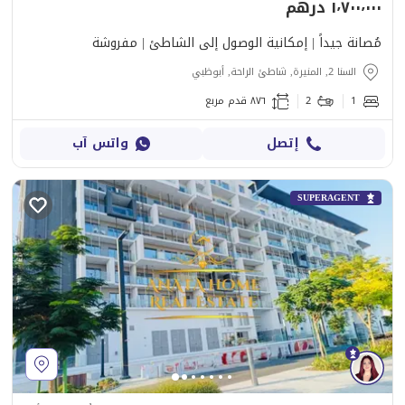
١٬٧٠٠٬٠٠٠ درهم
مُصانة جيداً | إمكانية الوصول إلى الشاطئ | مفروشة
السنا 2, المنيرة, شاطئ الراحة, أبوظبي
1
2
٨٧٦ قدم مربع
إتصل
واتس آب
SUPERAGENT