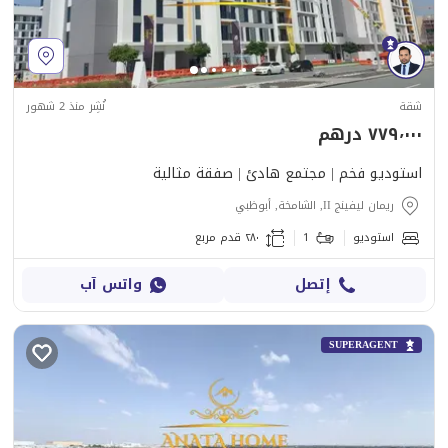
شقة
نُشِر منذ 2 شهور
٧٧٩٬٠٠٠ درهم
استوديو فخم | مجتمع هادئ | صفقة مثالية
ريمان ليفينج II, الشامخة, أبوظبي
استوديو
1
٢٨٠ قدم مربع
إتصل
واتس آب
SUPERAGENT