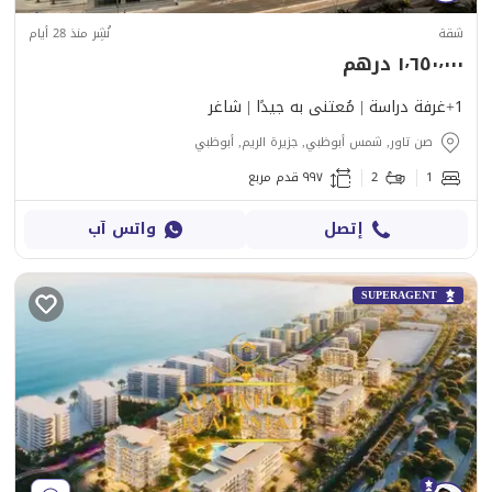
شقة
نُشِر منذ 28 أيام
١٬٦٥٠٬٠٠٠ درهم
1+غرفة دراسة | مُعتنى به جيدًا | شاغر
صن تاور, شمس أبوظبي, جزيرة الريم, أبوظبي
1
2
٩٩٧ قدم مربع
إتصل
واتس آب
SUPERAGENT