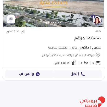
شقة
نُشِر منذ 2 شهور
١٬٢٥٠٬٠٠٠ درهم
حصري | جاكوزي خاص | صفقة ساخنة
الواحة 1, مساكن الواحه, مدينة مصدر, أبوظبي
2
3
٧٧٠ قدم مربع
إتصل
واتس آب