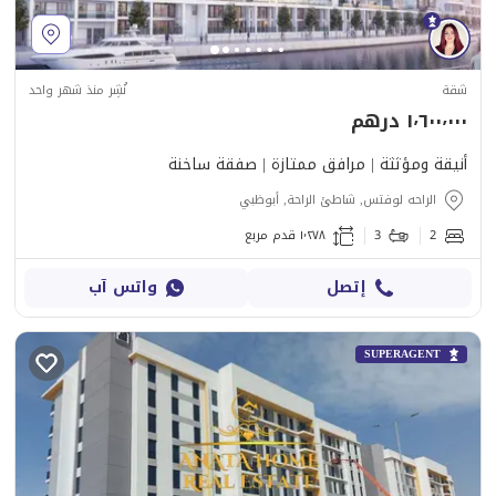
شقة
نُشِر منذ شهر واحد
١٬٦٠٠٬٠٠٠ درهم
أنيقة ومؤثثة | مرافق ممتازة | صفقة ساخنة
الراحه لوفتس, شاطئ الراحة, أبوظبي
2
3
١٬٢٧٨ قدم مربع
إتصل
واتس آب
SUPERAGENT