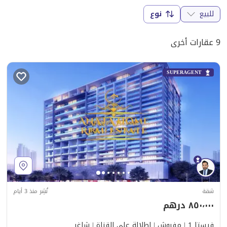
للبيع
نوع
9 عقارات أخرى
SUPERAGENT
شقة
نُشِر منذ 3 أيام
٨٥٠٬٠٠٠ درهم
فيستا 1 | مفروش | إطلالة على القناة | شاغر