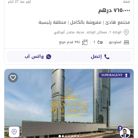
شقة
نُشِر منذ 27 أيام
٧٦٥٬٠٠٠ درهم
مجتمع هادئ | مفروشة بالكامل | منطقة رئيسية
الواحة 1, مساكن الواحه, مدينة مصدر, أبوظبي
استوديو
1
٣٨٤ قدم مربع
إتصل
واتس آب
SUPERAGENT