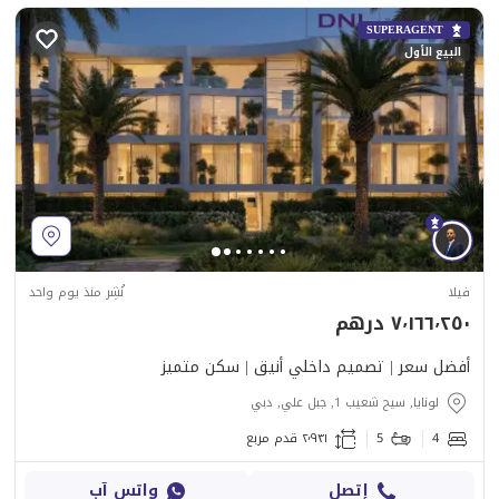
SUPERAGENT
البيع الأول
فيلا
نُشِر منذ يوم واحد
٧٬١٦٦٬٢٥٠ درهم
أفضل سعر | تصميم داخلي أنيق | سكن متميز
لونايا, سيح شعيب 1, جبل علي, دبي
4
5
٢٬٩٣١ قدم مربع
إتصل
واتس آب