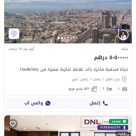
شقة
نُشِر منذ 18 ساعات
٥٬٥٠٠٬٠٠٠ درهم
حياة فندقية فاخرة ذات علامة تجارية مميزة من One&Only
برج زعابيل ١, زعبيل 1, زعبيل, دبي
1
1
٨٥٦ قدم مربع
إتصل
واتس آب
معتمد
SUPERAGENT
جديد