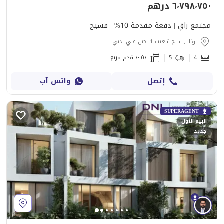
٦٬٧٩٨٬٧٥٠ درهم
مجتمع راقٍ | دفعة مقدمة 10% | فسيح
لونايا, سيح شعيب 1, جبل علي, دبي
4
5
٢٬١٥٢ قدم مربع
إتصل
واتس آب
SUPERAGENT
البيع الأول
جديد