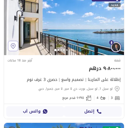
جديد
شقة
نُشِر منذ 18 ساعات
٩٬٨٠٠٬٠٠٠ درهم
إطلالة على المارينا | تصميم واسع | حصري 3 غرف نوم
لو سيل 1, لو سيل, بورت دي لا مير, لا مير, جميرا, دبي
3
4
٢٬٢٩٥ قدم مربع
إتصل
واتس آب