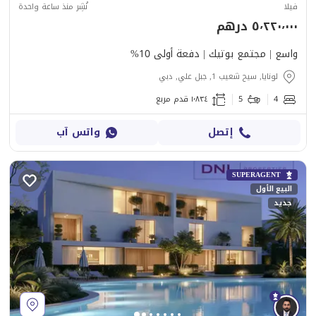
فيلا
نُشِر منذ ساعة واحدة
٥٬٢٢٠٬٠٠٠ درهم
واسع | مجتمع بوتيك | دفعة أولى 10%
لونايا, سيح شعيب 1, جبل علي, دبي
4
5
١٬٨٣٤ قدم مربع
إتصل
واتس آب
SUPERAGENT
البيع الأول
جديد