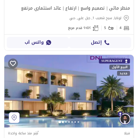
منظر مائي | تصميم واسع | ارتفاع | عائد استثماري مرتفع
لونايا, سيح شعيب 1, جبل علي, دبي
4
5
٢٬١٥٢ قدم مربع
إتصل
واتس آب
SUPERAGENT
البيع الأول
جديد
فيلا
نُشِر منذ ساعة واحدة