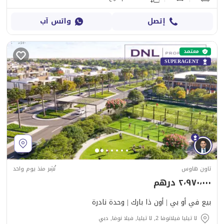
إتصل
واتس آب
معتمد
SUPERAGENT
تاون هاوس
نُشِر منذ يوم واحد
٢٬٩٧٠٬٠٠٠ درهم
بيع في أو بي | أون ذا بارك | وحدة نادرة
لا تيليا فيلانوفا 2, لا تيليا, فيلا نوفا, دبي