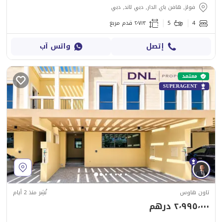
فولز, هافن باي الدار, دبي لاند, دبي
4
5
٢٬٧١٣ قدم مربع
إتصل
واتس آب
معتمد
SUPERAGENT
تاون هاوس
نُشِر منذ 2 أيام
٢٬٩٩٥٬٠٠٠ درهم