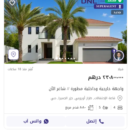
معتمد
SUPERAGENT
جديد
فيلا
نُشِر منذ 18 ساعات
٢٣٬٨٠٠٬٠٠٠ درهم
واجهة خارجية وداخلية مطورة // شاغر الآن
قاعة الإحتفالات, طراز أوروبي, جزر الجميرا, دبي
4
5
٨٬٨٠٠ قدم مربع
إتصل
واتس آب