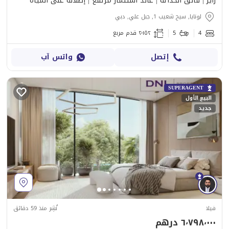
رايز | فائق الحداثة | عائد استثمار مرتفع | إطلالة على المياه
لونايا, سيح شعيب 1, جبل علي, دبي
4
5
٢٬١٥٢ قدم مربع
إتصل
واتس آب
SUPERAGENT
البيع الأول
جديد
فيلا
نُشِر منذ 59 دقائق
٦٬٧٩٨٬٠٠٠ درهم