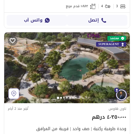
3
4
١٬٨٨٣ قدم مربع
إتصل
واتس آب
معتمد
SUPERAGENT
تاون هاوس
نُشِر منذ 2 أيام
٤٬٣٥٠٬٠٠٠ درهم
وحدة طرفية ركنية | صف واحد | قريبة من المرافق