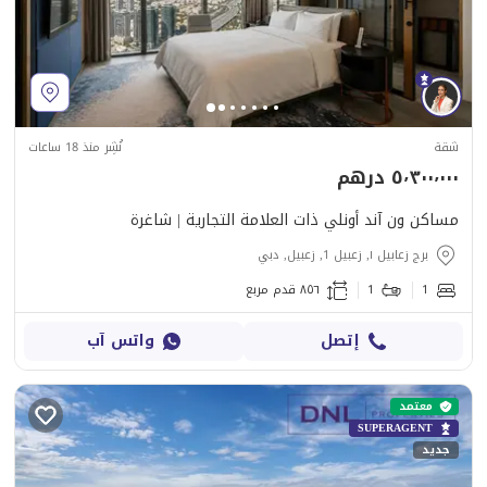
شقة
نُشِر منذ 18 ساعات
٥٬٣٠٠٬٠٠٠ درهم
مساكن ون آند أونلي ذات العلامة التجارية | شاغرة
برج زعابيل ١, زعبيل 1, زعبيل, دبي
1
1
٨٥٦ قدم مربع
إتصل
واتس آب
معتمد
SUPERAGENT
جديد