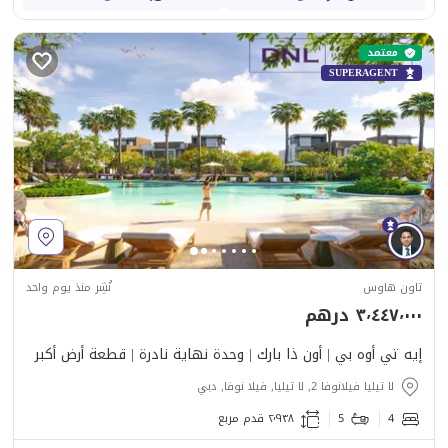
معتمد
SUPERAGENT
تاون هاوس
نُشِر منذ يوم واحد
٣٬٤٤٧٬٠٠٠ درهم
إيه تي أوه بي | أون ذا بارك | وحدة نهاية نادرة | قطعة أرض أكبر
لا تيليا فيلانوفا 2, لا تيليا, فيلا نوفا, دبي
4
5
٢٬٩٣٨ قدم مربع