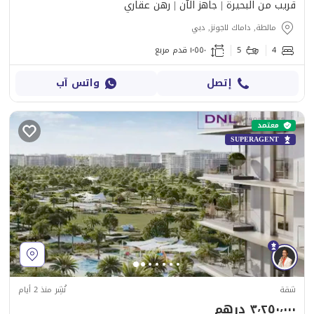
قريب من البحيرة | جاهز الآن | رهن عقاري
مالطة, داماك لاجونز, دبي
4
5
١٬٥٥٠ قدم مربع
إتصل
واتس آب
معتمد
SUPERAGENT
شقة
نُشِر منذ 2 أيام
٣٬٢٥٠٬٠٠٠ درهم