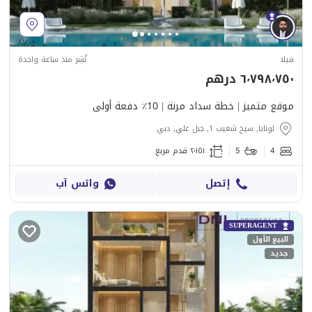
فيلا
نُشِر منذ ساعة واحدة
٦٬٧٩٨٬٧٥٠ درهم
موقع متميز | خطة سداد مرنة | 10٪ دفعة أولى
لونايا, سيح شعيب 1, جبل علي, دبي
4
5
٢٬١٥١ قدم مربع
إتصل
واتس آب
SUPERAGENT
البيع الأول
جديد