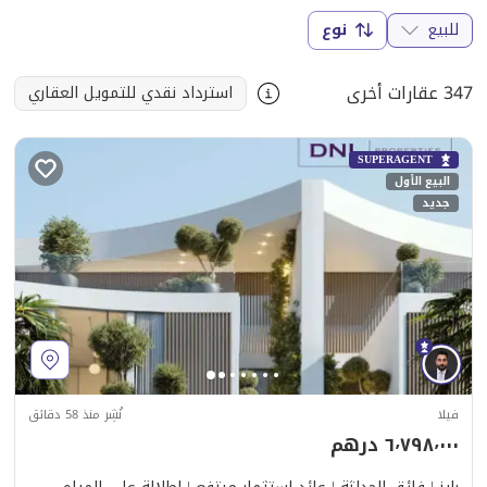
للبيع
نوع
347 عقارات أخرى
استرداد نقدي للتمويل العقاري
SUPERAGENT
البيع الأول
جديد
فيلا
نُشِر منذ 58 دقائق
٦٬٧٩٨٬٠٠٠ درهم