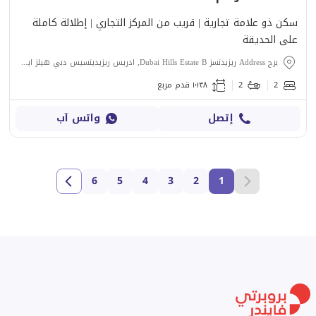
سكن ذو علامة تجارية | قريب من المركز التجاري | إطلالة كاملة
على الحديقة
برج Address ريزيدنسز Dubai Hills Estate B, ادريس ريزيدينسيس دبي هيلز ايستات, دبي هيلز استيت, دبي
2
2
١٬١٣٨ قدم مربع
إتصل
واتس آب
6
5
4
3
2
1