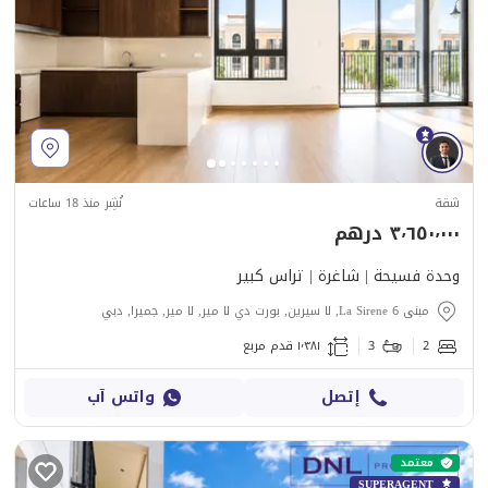
شقة
نُشِر منذ 18 ساعات
٣٬٦٥٠٬٠٠٠ درهم
وحدة فسيحة | شاغرة | تراس كبير
مبنى La Sirene 6, لا سيرين, بورت دي لا مير, لا مير, جميرا, دبي
2
3
١٬٣٨١ قدم مربع
إتصل
واتس آب
معتمد
SUPERAGENT