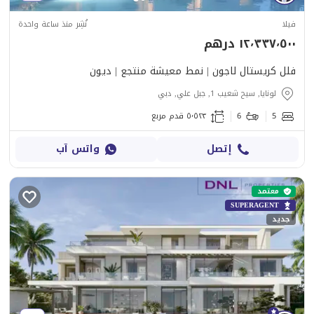
فيلا
نُشِر منذ ساعة واحدة
١٢٬٣٣٧٬٥٠٠ درهم
فلل كريستال لاجون | نمط معيشة منتجع | ديون
لونايا, سيح شعيب 1, جبل علي, دبي
5
6
٥٬٥٢٣ قدم مربع
إتصل
واتس آب
معتمد
SUPERAGENT
جديد