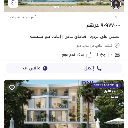
فيلا
نُشِر منذ ساعة واحدة
٩٬٩٧٧٬٠٠٠ درهم
العيش على جزيرة | شاطئ خاص | إعادة بيع حقيقية
فيلات الخليج, جزر دبي, دبي
4
5
٦٬٥٧٨ قدم مربع
إتصل
واتس آب
SUPERAGENT
البيع الأول
جديد