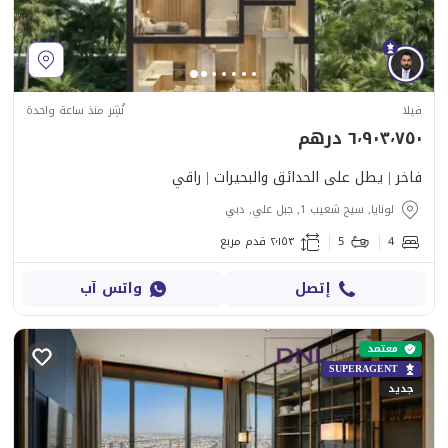
فيلا
نُشِر منذ ساعة واحدة
٦٬٩٠٣٬٧٥٠ درهم
فاخر | يطل على الحدائق والبحيرات | راقي
لونايا, سيح شعيب 1, جبل علي, دبي
4
5
٢٬١٥٣ قدم مربع
إتصل
واتس آب
معتمد
SUPERAGENT
جديد