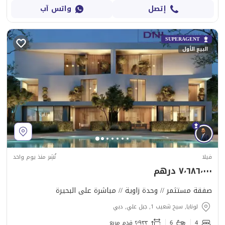
إتصل
واتس آب
SUPERAGENT
البيع الأول
فيلا
نُشِر منذ يوم واحد
٧٬٦٨٦٬٠٠٠ درهم
صفقة مستثمر // وحدة زاوية // مباشرة على البحيرة
لونايا, سيح شعيب 1, جبل علي, دبي
4
6
٢٬٩٣٣ قدم مربع