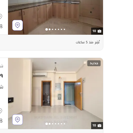
10
نُشِر منذ 5 ساعات
جديد
شق
٬٩٩٩
شق
10