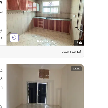
٬٩٩٩
شق
12
نُشِر منذ 5 ساعات
جديد
شق
٬٩٩٨
شقة 1 غرفة نوم