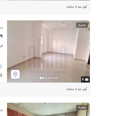
نُشِر منذ 4 ساعات
جديد
شق
٬٩٩٩
اس
8
نُشِر منذ 4 ساعات
جديد
شق