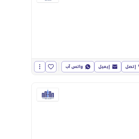
إتصل
إيميل
واتس آب