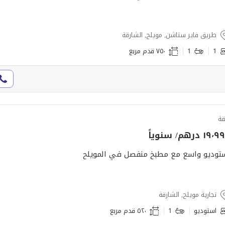
طريق فاير ستاشن, مويلح, الشارقة
1
1
٧٥٠ قدم مربع
ة
١٩ درهم/ سنوياً
توديو واسع مع مطبخ منفصل في المويلح
تجارية مويلح, الشارقة
استوديو
1
٥٢٠ قدم مربع