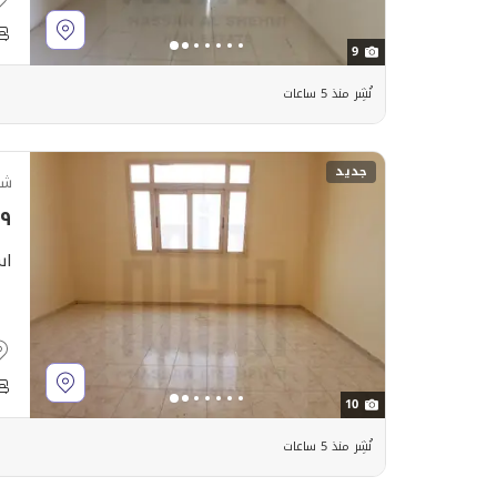
9
نُشِر منذ 5 ساعات
جديد
شق
٬٩٩٩
اس
10
نُشِر منذ 5 ساعات