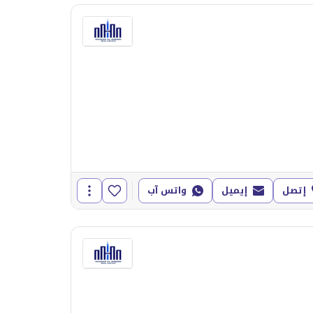
إتصل
إيميل
واتس آب