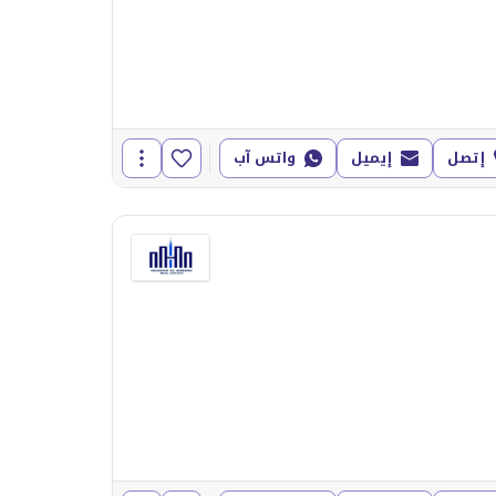
إتصل
إيميل
واتس آب