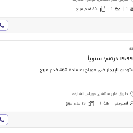
1
1
٨٥٠ قدم مربع
ة
١٩ درهم/ سنوياً
توديو للإيجار في مويلح بمساحة 460 قدم مربع
طريق فاير ستاشن, مويلح, الشارقة
استوديو
1
٤٧٠ قدم مربع