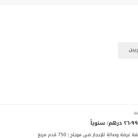
يين
ة
٢٦ درهم/ سنوياً
ة غرفة وصالة للإيجار في مويلح | 750 قدم مربع