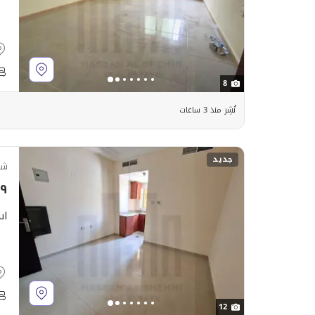
8
نُشِر منذ 3 ساعات
جديد
شق
٬٩٩٩
اس
12