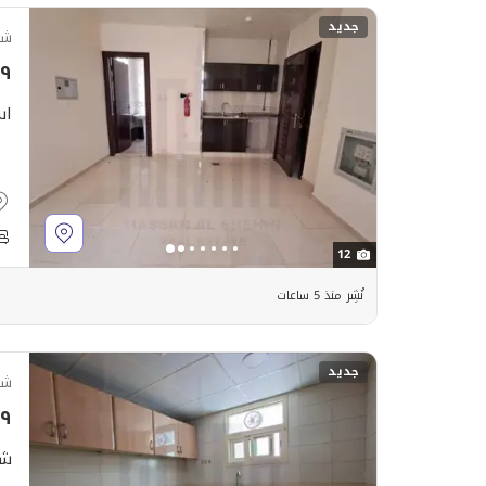
جديد
شق
٬٩٩٩
اس
12
نُشِر منذ 5 ساعات
جديد
شق
٬٩٩٩
شق