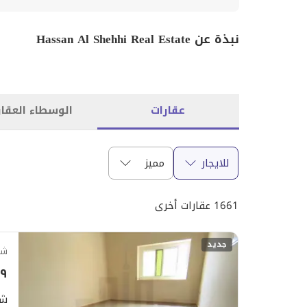
نبذة عن Hassan Al Shehhi Real Estate
عقارات
الوسطاء العقار
للايجار
مميز
1661 عقارات أخرى
جديد
شق
٬٩٩٩
شق