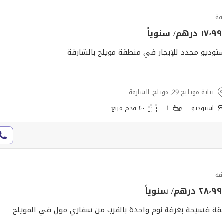
ة
١٧ درهم/ سنوياً
توديو مجدد للإيجار في منطقة مويلح بالشارقة
بناية مويليح 29, مويلح, الشارقة
استوديو
1
٤٠٠ قدم مربع
ة
٢٨ درهم/ سنوياً
ة فسيحة بغرفة نوم واحدة بالقرب من سفاري مول في المويلح