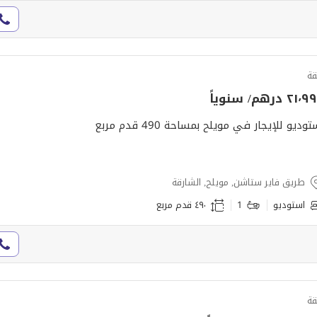
ة
٢١ درهم/ سنوياً
توديو للإيجار في مويلح بمساحة 490 قدم مربع
طريق فاير ستاشن, مويلح, الشارقة
استوديو
1
٤٩٠ قدم مربع
ة