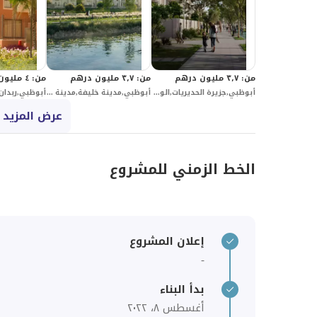
من
:
٣٫٧ مليون درهم
من
:
٣٫٧ مليون درهم
من
:
٤ مليون درهم
أبوظبي,جزيرة الحديريات,الوديم
أبوظبي,مدينة خليفة,مدينة زايد (مدينة خليفة ج)
أبوظبي,ربدان,
عرض المزيد 
الخط الزمني للمشروع
إعلان المشروع
-
بدأ البناء
أغسطس ٨، ٢٠٢٢