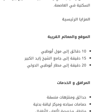
العائلات. ويُعد المشروع من الوجهات السكنية البارزة 
السكنية في العاصمة.
وارتباطه بمرافق تعليمية وخدمية متكاملة.
المزايا الرئيسية
المطور
بلوم العقارية هي شركة تطوير عقاري مقرها أبوظبي، وت
الموقع والمعالم القريبة
الإمارات العربية المتحدة. تركز الشركة على إنشاء مجت
والبنية التحتية المتطورة ضمن سوق العقارات العقارية.
10 دقائق إلى مول أبوظبي
15 دقيقة إلى جامع الشيخ زايد الكبير
20 دقيقة إلى مطار أبوظبي الدولي
المرافق و الخدمات
حدائق ومنتزهات منسقة
حمامات سباحه ومركز لياقة بدنية
مناطق مخصصة لألعاب الأطفال