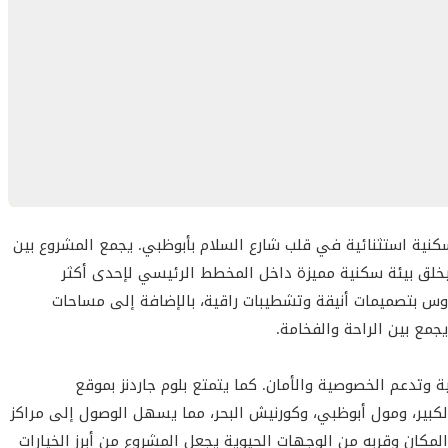
ت وتصميمات متنوعة لتناسب احتياجات العائلات المختلفة:
سكنية استثنائية في قلب شارع السلام بأبوظبي. يجمع المشروع بين
خلق بيئة سكنية مميزة داخل المخطط الرئيسي لإحدى أكثر
م عملي، وتشطيبات تعكس مستوى معيشة مريح داخل مجتمع سكني
وس بتصميمات أنيقة وتشطيبات راقية، بالإضافة إلى مساحات
مع بين الراحة والفخامة.
ة وتدعم الخصوصية والأمان. كما يتمتع بلوم جاردنز بموقع
لكبير، ومول أبوظبي، وكورنيش البحر، مما يسهل الوصول إلى مراكز
التخطيط المتكامل، مع موقع متميز وخيارات سكنية متنوعة تناسب
لمكان وقربه من الوجهات الحيوية يجعل المشروع من أبرز الخيارات