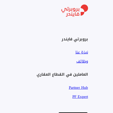
مضمار جري بطول 100 متر
مسبح إنفينيتي باجا بإطلالات رائعة
منطقة استرخاء
منطقة مسبح للأطفال
غرف تغيير ملابس مخصصة
بروبرتي فايندر
صالة اجتماعات عند المدخل
قاعة حفلات متعددة الاستخدامات
نبذة عنا
شرفة ذات مناظر طبيعية خلابة بإطلالات بانورامية
مساحة خارجية مظللة أماكن جلوس
وظائف
مساحة عمل مشتركة
العاملين في القطاع العقاري
استراحة للآباء
مساحات لعب داخلية وخارجية مجهزة بالكامل للأطفال
Partner Hub
منطقة شواء مشتركة
سينما خارجية مع حديقة
PF Expert
غرفة ألعاب مزودة بشاشة تلفزيون كبيرة
ممر خاص مُنسق