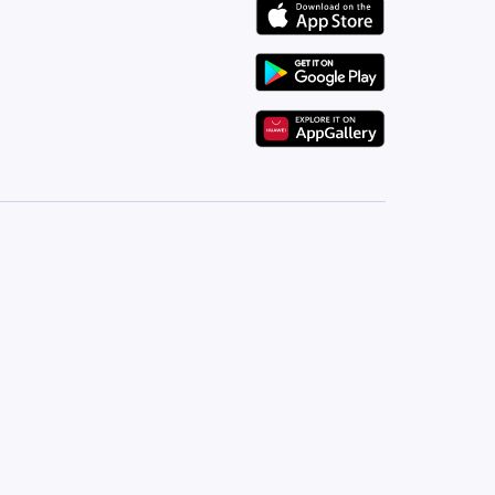
يقدم مشروع نيرفانا ريزيدنسز 1، الذي
الشقق السكنية المصممة بعناية فائقة، تتراوح بين استودي
عصرية للتصميم السكني، حيث يساهم التصميم المعماري في
إلى سطح يوفر تجارب ترفيهية واجتماعية مميزة.