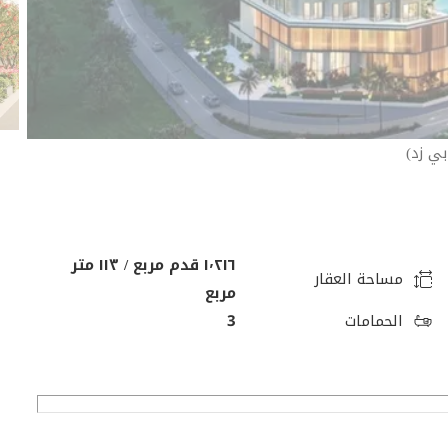
١٬٢١٦ قدم مربع / ١١٣ متر
مساحة العقار
مربع
الحمامات
3