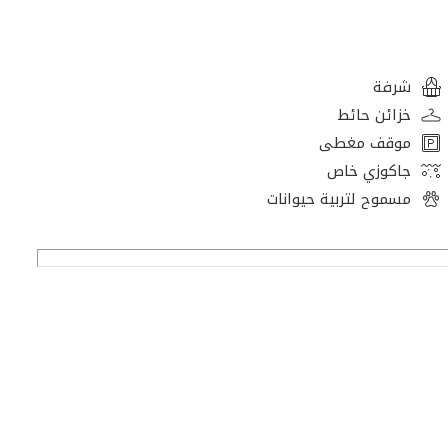
شرفة
خزائن حائط
موقف مغطى
جاكوزي خاص
مسموح لتربية حيوانات