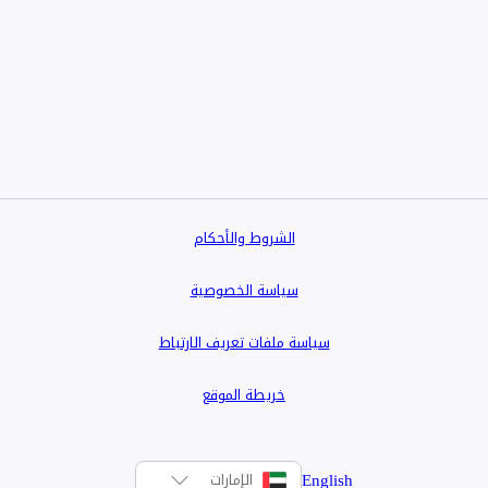
 طورته شركة ميراكي للتطوير العقاري، والواقع في مدينة دبي للإنتاج، مجموعة من
وهات وشقق بغرفة نوم واحدة أو غرفتين أو ثلاث غرف نوم.
تعيد هذه الشقق تعريف مفهوم التوازن والراحة في الحياة اليومية. يرتفع هذا البرج شامخًا إلى 22 طابقًا، ليقدم رؤية
 تعزيز نمط حياة هادئ ومنظم.
يتميز المبنى بتصميمه المدروس، حيث يضم طابقين تحت الأرض، وطابقًا أرضيًا، وطابقين علويين، و19 طابقًا سكنيًا، بالإضافة
الشروط والأحكام
سياسة الخصوصية
سياسة ملفات تعريف الارتباط
خريطة الموقع
English
الإمارات