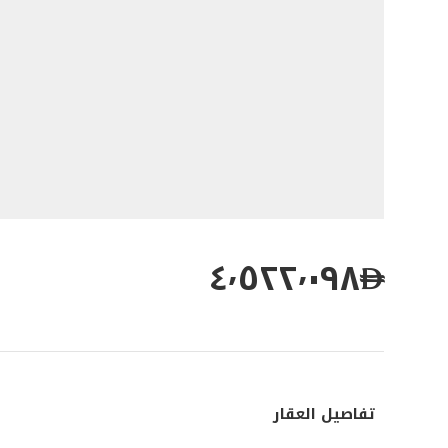
٤٬٥٢٢٬٠٩٨
تفاصيل العقار