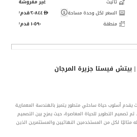
تأثيث
غير مفروشة
د
السعر لكل وحدة مساحة
٢٬٨٤٤/قدم²
ر
منطقة
١٬٥٩٠ قدم²
ه
م
| بيتش فيستا جزيرة المرجان
 يقدم أسلوب حياة ساحلي متطور يتميز بالهندسة المعمارية
ب. تم تصميم التطوير للحياة المعاصرة، حيث يمزج بين التصميم
له مثاليًا لكل من المستخدمين النهائيين والمستثمرين الذين