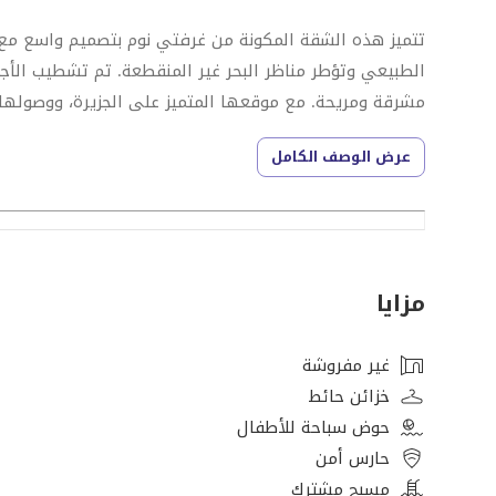
تتميز هذه الشقة المكونة من غرفتي نوم بتصميم واسع مع
الطبيعي وتؤطر مناظر البحر غير المنقطعة. تم تشطيب الأجز
مشرقة ومريحة. مع موقعها المتميز على الجزيرة، ووصولها 
أسلوب حياة يركز على الراحة والراحة والأناقة الساحلية اليو
عرض الوصف الكامل
النوع: 2 غرفة نوم
المطبخ: مجهز بالكامل
الحمامات: 3
الإطلالة: بحر
مزايا
الحجم: مساحة مبنية تبدأ من 1589.83 قدم مربع
المواقف: 1
غير مفروشة
السعر: يبدأ من 4,522,098 درهم إماراتي
خزائن حائط
اكتمال: الربع الأول من عام 2027
حوض سباحة للأطفال
خطة الدفع: 70/30
حارس أمن
مسبح مشترك