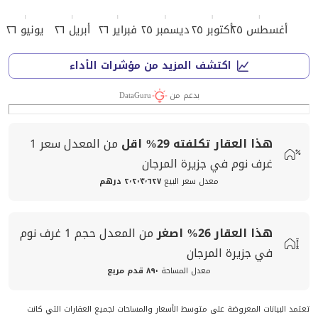
أغسطس ٢٥
أكتوبر ٢٥
ديسمبر ٢٥
فبراير ٢٦
أبريل ٢٦
يونيو ٢٦
اكتشف المزيد من مؤشرات الأداء
بدعم من
DataGuru
هذا العقار تكلفته
29%
اقل
من المعدل
سعر
1
غرف نوم في جزيرة المرجان
معدل سعر البيع
٢٬٢٠٣٬٦٢٧ درهم
هذا العقار
26%
اصغر
من المعدل
حجم
1 غرف نوم
في جزيرة المرجان
معدل المساحة
٨٩٠ قدم مربع
تعتمد البيانات المعروضة على متوسط الأسعار والمساحات لجميع العقارات التي كانت