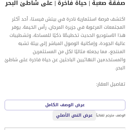
صفقة صعبة | حياة فاخرة | على شاطئ البحر
اكتشف فرصة استثمارية نادرة في بيتش فيستا، أحد أكثر
المجتمعات المرغوبة في جزيرة المرجان، رأس الخيمة. يوفر
هذا الاستوديو الحديث تخطيطًا ذكيًا للمساحة، وتشطيبات
عالية الجودة، وإمكانية الوصول المباشر إلى بيئة تشبه
المنتجع، مما يجعله مثاليًا لكل من المستثمرين
والمستخدمين النهائيين الباحثين عن حياة فاخرة على شاطئ
البحر.
تفاصيل العقار:
النوع: غرفة نوم واحدة
عرض الوصف الكامل
الحجم: 665 قدم مربع
عرض النص الأصلي
التصميم: منطقة معيشة/نوم مفتوحة، مطبخ صغير، وحمام
الوصف مترجم تلقائياً
مواقف السيارات: موقف واحد مسقوف