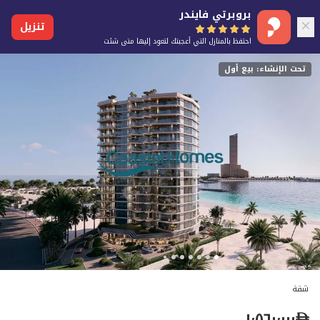
بروبرتي فايندر
تنزيل
احتفظ بالمنازل التي أعجبتك لتعود إليها متى شئت
تحت الإنشاء: بيع أول
شقة
١٬٥٦٠٬٠٠٠