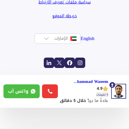
سياسة ملفات تعريف الارتباط
خريطة الموقع
English
الإمارات
Mohammad Waseem
4.9
واتس آب
9 تقييمات
عادةً ما يردّ
خلال 5 دقائق