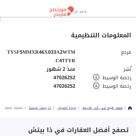
بدعم من
المعلومات التنظيمية
مرجع
TYSF5MMXR46X033A2WTM
C41TYR
نُشِر
منذ 2 شهور
رخصة الوسيط
47026252
رخصة الوسيط
47026252
شقق للبيع في رأس الخيمة
جزيرة المرجان
ذا بيتش فيستا
صفقة صعبة | حي
تصفح أفضل العقارات في ذا بيتش