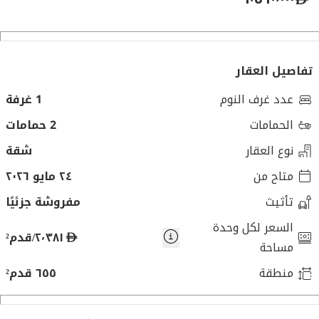
تفاصيل العقار
عدد غرف النوم
1 غرفة
الحمامات
2 حمامات
نوع العقار
شقة
متاح من
٢٤ مايو ٢٠٢٦
تأثيث
مفروشة جزئيًا
السعر لكل وحدة
د
٢٬٣٨١/قدم²
مساحة
ر
منطقة
٦٥٥ قدم²
ه
م