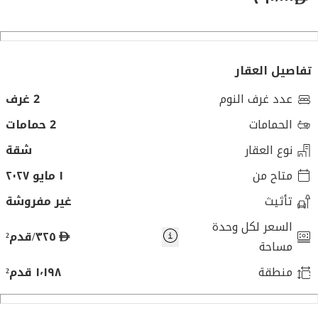
تفاصيل العقار
عدد غرف النوم
2 غرف
الحمامات
2 حمامات
نوع العقار
شقة
متاح من
١ مايو ٢٠٢٧
تأثيث
غير مفروشة
السعر لكل وحدة
د
٣٢٥/قدم²
مساحة
ر
منطقة
١٬١٩٨ قدم²
ه
م