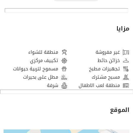
المفروشات: نعم
الإطلالة: على البحيرة، بدون شرفة
المساحة: مساحة مبنية 1,200 قدم مربع
مزايا
مواقف السيارات: 1
الوضع: مستأجر
رسوم الخدمة: 10 درهم إماراتي للقدم المربع، 12,000 درهم
غير مفروشة
منطقة للشواء
إماراتي سنويًا
خزائن حائط
تكييف مركزي
سند الملكية: SPA - لا يوجد سند ملكية نظرًا لكونه تأجير
تجهيزات مطبخ
مسموح لتربية حيوانات
سعر البيع: 390,000 درهم إماراتي
مسبح مشترك
مطل على بحيرات
السعر الأصلي: 350,000 درهم إماراتي
منطقة لعب الاطفال
شرفة
رسوم النقل: 3% + ضريبة القيمة المضافة
الوديعة: 10%
العمولة: 10,000 درهم إماراتي + ضريبة القيمة المضافة
الموقع
الزيارة: عن طريق موعد مع هانت آند هاريس العقارية
البائعون/الملاك