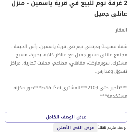
2 غرفة نوم للبيع في قرية ياسمين - منزل
عائلي جميل
العقار
شقة فسيحة بغرفتي نوم في قرية ياسمين، رأس الخيمة -
مجتمع عائلي مسور جميل مع مناظر خلابة، بحيرة، مسبح
مشترك، سوبرماركت، مقاهي، مطاعم، محلات تجارية، مراكز
تسوق ومدارس.
***تأجير حتى 2109***المشتري نقدًا فقط***صور مخزنة
مستخدمة***
النوع: 2 غرفة نوم
عرض الوصف الكامل
المطبخ: مجهز
عرض النص الأصلي
الحمامات: 2
الوصف مترجم تلقائياً