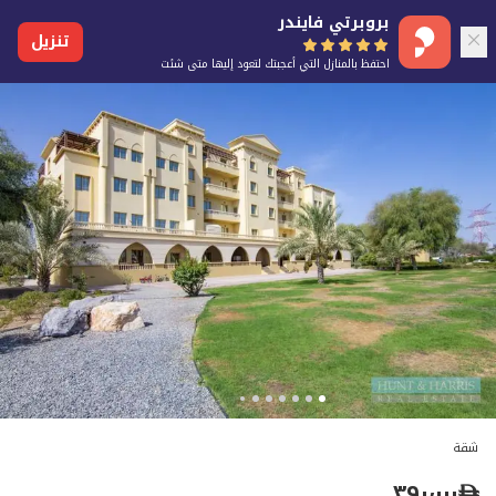
بروبرتي فايندر
تنزيل
احتفظ بالمنازل التي أعجبتك لتعود إليها متى شئت
شقة
٣٩٠٬٠٠٠