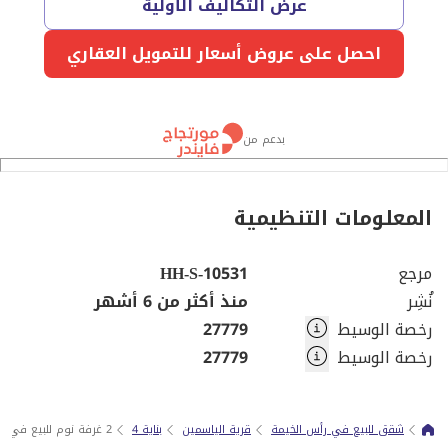
عرض التكاليف الأولية
احصل على عروض أسعار للتمويل العقاري
بدعم من
المعلومات التنظيمية
مرجع
HH-S-10531
نُشِر
منذ أكثر من 6 أشهر
رخصة الوسيط
27779
رخصة الوسيط
27779
شقق للبيع في رأس الخيمة
قرية الياسمين
بناية 4
2 غرفة نوم للبيع في قرية ياسمين - منزل عائلي جميل