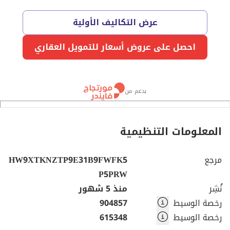
عرض التكاليف الأولية
احصل على عروض أسعار للتمويل العقاري
بدعم من
المعلومات التنظيمية
مرجع
HW9XTKNZTP9E31B9FWFK5
P5PRW
نُشِر
منذ 5 شهور
رخصة الوسيط
904857
رخصة الوسيط
615348