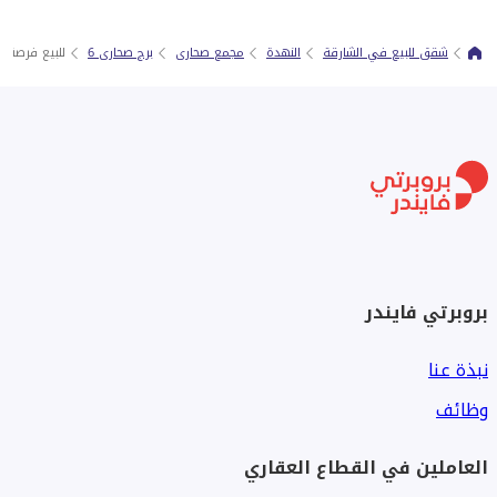
شقق للبيع في الشارقة
النهدة
مجمع صحارى
برج صحارى 6
للبيع فرصة ل
بروبرتي فايندر
نبذة عنا
وظائف
العاملين في القطاع العقاري