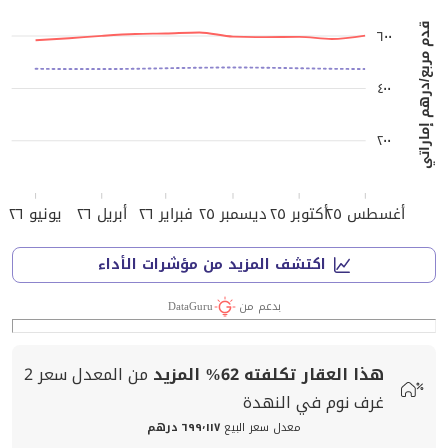
قدم مربع/درهم إماراتي
٦٠٠
٤٠٠
٢٠٠
أغسطس ٢٥
أكتوبر ٢٥
ديسمبر ٢٥
فبراير ٢٦
أبريل ٢٦
يونيو ٢٦
اكتشف المزيد من مؤشرات الأداء
بدعم من
DataGuru
هذا العقار تكلفته
62%
المزيد
من المعدل
سعر
2
غرف نوم في النهدة
معدل سعر البيع
٦٩٩٬١١٧ درهم