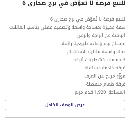
للبيع فرصة لا تُعوّض في برج صحارى 6
للبيع فرصة لا تُعوّض في برج صحارى 6
شقة مميزة بمساحة واسعة وتصميم عملي يناسب العائلات
الباحثة عن الراحة والرقي:
غرفتان نوم بإضاءة طبيعية رائعة
صالة واسعة مثالية للاستقبال
3 حمامات بتشطيبات أنيقة
غرفة خادمة مستقلة
موزّع مريح بين الغرف
غرفة طعام منفصلة
المساحة: 1,920 قدم مربع
الشقة خالية وجاهزة للسكن فوراً
عرض الوصف الكامل
السعر: 1,135,000 درهم شامل الأثاث
استمتع بالسكن في برج راقٍ بموقع استراتيجي قريب من
جميع الخدمات والمرافق، مع إطلالات جميلة ومساحات تمنحك