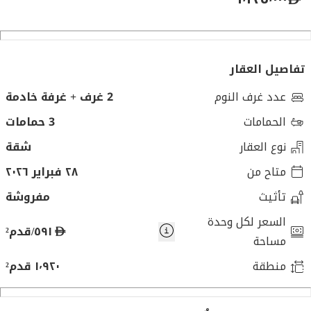
تفاصيل العقار
عدد غرف النوم
2 غرف + غرفة خادمة
الحمامات
3 حمامات
نوع العقار
شقة
متاح من
٢٨ فبراير ٢٠٢٦
تأثيث
مفروشة
السعر لكل وحدة
د
٥٩١/قدم²
مساحة
ر
منطقة
١٬٩٢٠ قدم²
ه
م