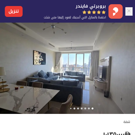
بروبرتي فايندر
تنزيل
احتفظ بالمنازل التي أعجبتك لتعود إليها متى شئت
شقة
١٬١٣٥٬٠٠٠