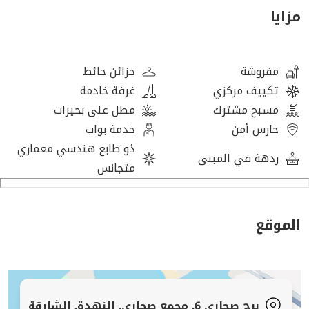
إحساساً بالرحابة والخصوصية.
مزايا
فرصة مثالية للسكن أو الاستثمار — تواصل الآن قبل نفادها!
مفروشة
خزائن حائط
تكييف مركزي
غرفة خادمة
مسبح مشترك
مطل على بحيرات
حارس أمن
خدمة بواب
ذو طابع هندسي معماري
ردهة في المبنى
متجانس
الموقع
برج صحارى 6, مجمع صحارى, النهدة, الشارقة