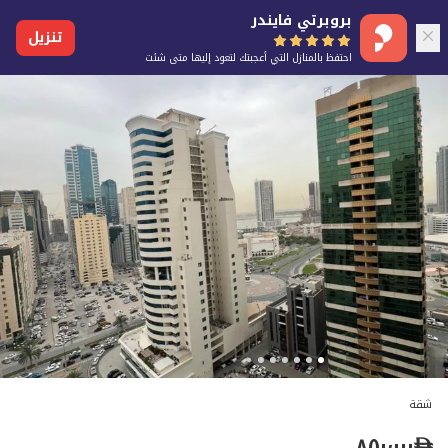
بروبرتي فايندر
تنزيل
احتفظ بالمنازل التي أعجبتك لتعود إليها متى شئت
شقة
٨٥٠٬٠٠٠