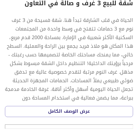
شقة للبيع 3 غرف و صالة في التعاون
الحياة في قلب الشارقة تبدأ هنا. شقة فسيحة من 3 غرف
نوم مع 3 حمامات تتفتح في وسط واحدة من المجتمعات
السكنية الأكثر شعبية في الإمارة. بمساحة 2000 قدم مربع،
هذا المكان هو ملاذ فريد يجمع بين الراحة والعملية. السطح
خالي، مما يمنحك مساحتك الخاصة لتصميمها حسب رغبتك -
مرحباً برؤيتك الداخلية! التنظيم داخل الشقة مبسوط بشكل
مذهل. غرف النوم مرتبة لتقدم خصوصية عالية مع تدفق
ضوئي طبيعي يملأ المساحات. الحمامات المجهزة الحديثة
تجعل الحياة اليومية أسهل وأكثر أناقة. غرفة الخادمة مدمجة
ببراعة، مما يضمن فعالية في استخدام المساحة دون
التضحية بالراحة. الطابق الأرضي من التعاون يطرح لك كل ما
عرض الوصف الكامل
تحتاج له يومياً - من المتاجر لصالونات التجميل - كل هذا على
بعد خطوات بسيطة. المنطقة نفسها هي جزء من تعاون،
حيث تجد نفسك بين جيران عائليين وأفراد من طبقة