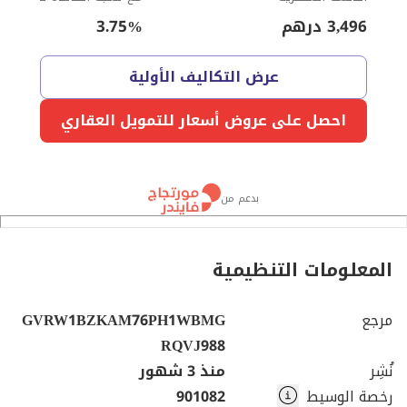
3,496
درهم
%
3.75
عرض التكاليف الأولية
احصل على عروض أسعار للتمويل العقاري
بدعم من
المعلومات التنظيمية
مرجع
GVRW1BZKAM76PH1WBMG
RQVJ988
نُشِر
منذ 3 شهور
رخصة الوسيط
901082