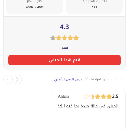
العقارات المتوفرة.
نطاق السعر
400K - 40M
121
4.3
تقييم
قيم هذا المبنى
تمت ترجمة بعض المراجعات آليًا.
عرض النص الأصلي
3.5
Ahlam
المبنى في حالة جيدة بما فيه الكفاية. المالك متفهم ومتعاون للغا