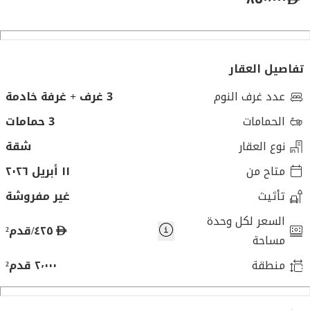
تفاصيل العقار
عدد غرف النوم
3 غرف + غرفة خادمة
الحمامات
3 حمامات
نوع العقار
شقة
متاح من
١١ أبريل ٢٠٢٦
تأثيث
غير مفروشة
السعر لكل وحدة
د
٤٢٥/قدم²
مساحة
ر
منطقة
٢٬٠٠٠ قدم²
ه
م