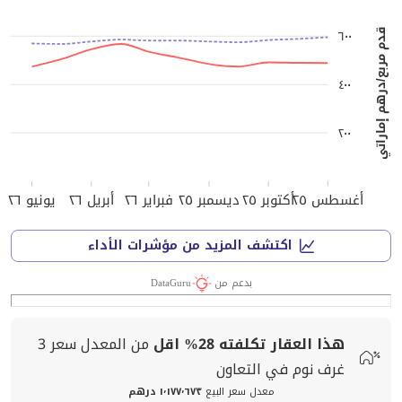
٦٠٠
قدم مربع/درهم إماراتي
٤٠٠
٢٠٠
أغسطس ٢٥
أكتوبر ٢٥
ديسمبر ٢٥
فبراير ٢٦
أبريل ٢٦
يونيو ٢٦
اكتشف المزيد من مؤشرات الأداء
بدعم من
DataGuru
هذا العقار تكلفته
28%
اقل
من المعدل
سعر
3
غرف نوم في التعاون
معدل سعر البيع
١٬١٧٧٬٦٧٣ درهم